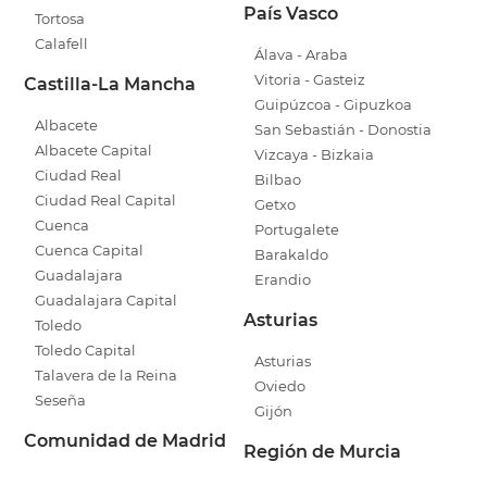
País Vasco
Tortosa
Calafell
Álava - Araba
Vitoria - Gasteiz
Castilla-La Mancha
Guipúzcoa - Gipuzkoa
Albacete
San Sebastián - Donostia
Albacete Capital
Vizcaya - Bizkaia
Ciudad Real
Bilbao
Ciudad Real Capital
Getxo
Cuenca
Portugalete
Cuenca Capital
Barakaldo
Guadalajara
Erandio
Guadalajara Capital
Asturias
Toledo
Toledo Capital
Asturias
Talavera de la Reina
Oviedo
Seseña
Gijón
Comunidad de Madrid
Región de Murcia