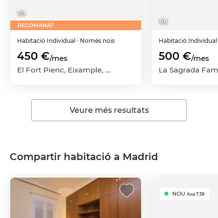
1
/
9
1
/
8
RECOMANAT
Habitació
Individual
· Només nois
Habitació
Individua
450 €
500 €
/mes
/mes
El Fort Pienc, Eixample, Barcelona Capital, Barcelona
Veure més resultats
Compartir habitació a Madrid
NOU
Avui 7:38