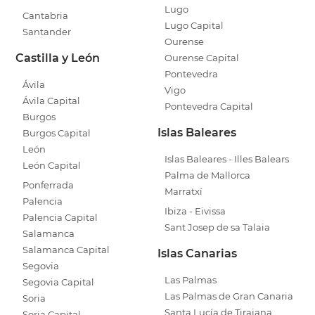
Lugo
Cantabria
Lugo Capital
Santander
Ourense
Castilla y León
Ourense Capital
Pontevedra
Ávila
Vigo
Ávila Capital
Pontevedra Capital
Burgos
Islas Baleares
Burgos Capital
León
Islas Baleares - Illes Balears
León Capital
Palma de Mallorca
Ponferrada
Marratxí
Palencia
Ibiza - Eivissa
Palencia Capital
Sant Josep de sa Talaia
Salamanca
Salamanca Capital
Islas Canarias
Segovia
Las Palmas
Segovia Capital
Las Palmas de Gran Canaria
Soria
Santa Lucía de Tirajana
Soria Capital