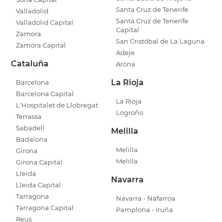
Santa Cruz de Tenerife
Valladolid
Santa Cruz de Tenerife
Valladolid Capital
Capital
Zamora
San Cristóbal de La Laguna
Zamora Capital
Adeje
Cataluña
Arona
La Rioja
Barcelona
Barcelona Capital
La Rioja
L'Hospitalet de Llobregat
Logroño
Terrassa
Sabadell
Melilla
Badalona
Melilla
Girona
Melilla
Girona Capital
Lleida
Navarra
Lleida Capital
Tarragona
Navarra - Nafarroa
Tarragona Capital
Pamplona - Iruña
Reus