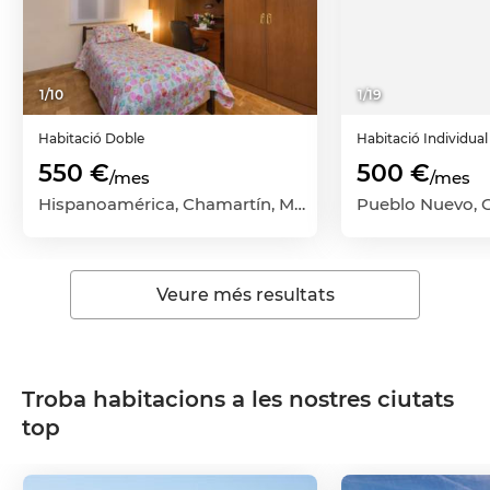
1
/
10
1
/
19
Habitació
Doble
Habitació
Individual
550 €
500 €
/mes
/mes
Hispanoamérica, Chamartín, Madrid Capital, Madrid
Veure més resultats
Troba habitacions a les nostres ciutats
top