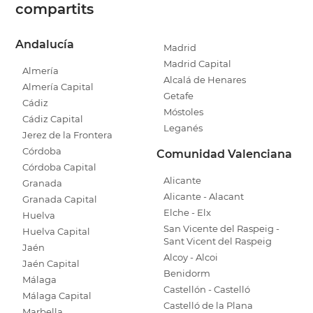
compartits
Andalucía
Madrid
Madrid Capital
Almería
Alcalá de Henares
Almería Capital
Getafe
Cádiz
Móstoles
Cádiz Capital
Leganés
Jerez de la Frontera
Córdoba
Comunidad Valenciana
Córdoba Capital
Alicante
Granada
Alicante - Alacant
Granada Capital
Elche - Elx
Huelva
San Vicente del Raspeig -
Huelva Capital
Sant Vicent del Raspeig
Jaén
Alcoy - Alcoi
Jaén Capital
Benidorm
Málaga
Castellón - Castelló
Málaga Capital
Castelló de la Plana
Marbella