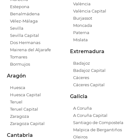
València
Estepona
València Capital
Benalmádena
Burjassot
Vélez-Málaga
Moncada
Sevilla
Paterna
Sevilla Capital
Mislata
Dos Hermanas
Mairena del Aljarafe
Extremadura
Tomares
Badajoz
Bormujos
Badajoz Capital
Aragón
Cáceres
Cáceres Capital
Huesca
Huesca Capital
Galicia
Teruel
A Coruña
Teruel Capital
A Coruña Capital
Zaragoza
Santiago de Compostela
Zaragoza Capital
Malpica de Bergantiños
Cantabria
Oleiros