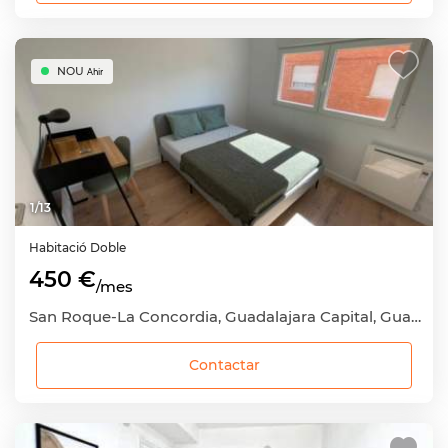
NOU
Ahir
1
/
13
Habitació
Doble
450 €
/mes
San Roque-La Concordia, Guadalajara Capital, Guadalajara
Contactar