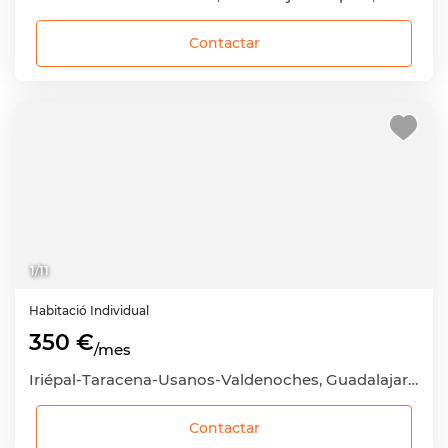
Contactar
1
/
11
Habitació
Individual
350 €
/mes
Iriépal-Taracena-Usanos-Valdenoches, Guadalajara Capital, Guadalajara
Contactar