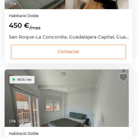
1
/
14
Habitació
Doble
450 €
/mes
San Roque-La Concordia, Guadalajara Capital, Guadalajara
Contactar
NOU
Ahir
1
/
16
Habitació
Doble