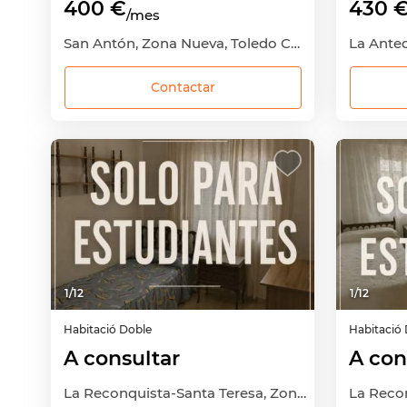
400 €
430 
/mes
San Antón, Zona Nueva, Toledo Capital, Toledo
Contactar
1
/
12
1
/
12
Habitació
Doble
Habitació
A consultar
A con
La Reconquista-Santa Teresa, Zona Nueva, Toledo Capital, Toledo