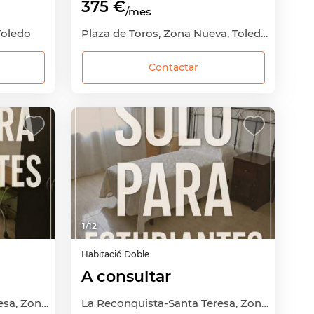
375 €
/mes
Toledo
Plaza de Toros, Zona Nueva, Toledo Capital, Toledo
Contactar
1
/
12
Habitació
Doble
A consultar
La Reconquista-Santa Teresa, Zona Nueva, Toledo Capital, Toledo
La Reconquista-Santa Teresa, Zona Nueva, Toledo Capital, Toledo