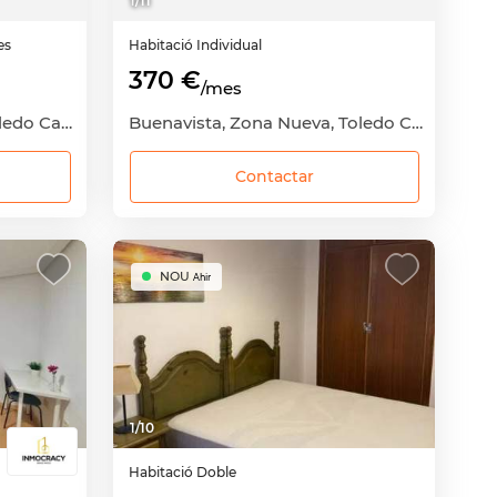
1
/
11
es
Habitació
Individual
370 €
/mes
Casco Antiguo, Centro, Toledo Capital, Toledo
Buenavista, Zona Nueva, Toledo Capital, Toledo
Contactar
NOU
Ahir
1
/
10
Habitació
Doble