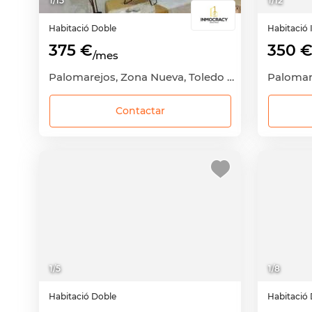
1
/
15
1
/
12
Habitació
Doble
Habitació
375 €
350 
/mes
Palomarejos, Zona Nueva, Toledo Capital, Toledo
Contactar
1
/
5
1
/
8
Habitació
Doble
Habitació