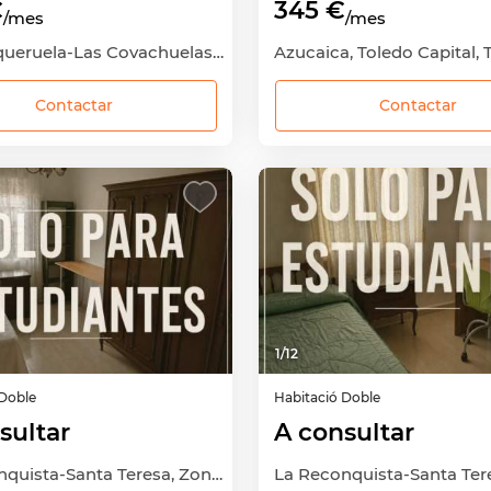
€
345 €
/mes
/mes
La Antequeruela-Las Covachuelas, Centro, Toledo Capital, Toledo
Azucaica, Toledo Capital, 
Contactar
Contactar
1
/
12
Doble
Habitació
Doble
sultar
A consultar
La Reconquista-Santa Teresa, Zona Nueva, Toledo Capital, Toledo