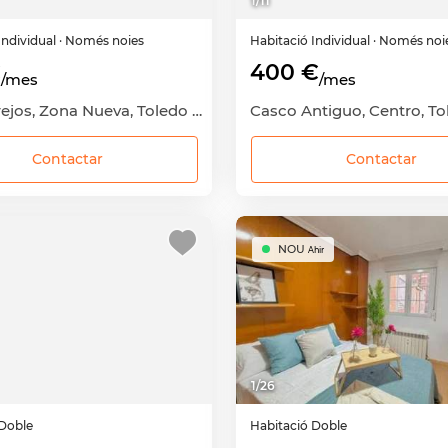
1
/
11
Individual
· Només noies
Habitació
Individual
· Només noi
€
400 €
/mes
/mes
Palomarejos, Zona Nueva, Toledo Capital, Toledo
Contactar
Contactar
NOU
Ahir
1
/
26
Doble
Habitació
Doble