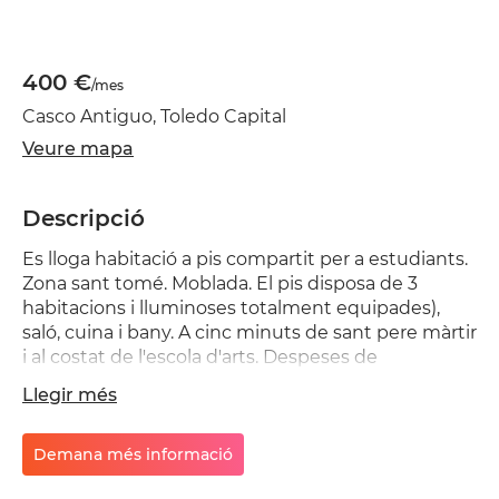
400 €
/mes
Casco Antiguo, Toledo Capital
Veure mapa
Descripció
Es lloga habitació a pis compartit per a estudiants.
Zona sant tomé. Moblada. El pis disposa de 3
habitacions i lluminoses totalment equipades),
saló, cuina i bany. A cinc minuts de sant pere màrtir
i al costat de l'escola d'arts. Despeses de
comunitat, aigua i connexió a internet (adsl)
Llegir més
inclosos en el preu.
Demana més informació