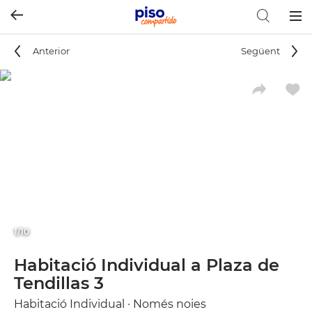
Togg
navig
Anterior
Següent
1/10
Habitació Individual a Plaza de
Tendillas 3
Habitació Individual · Només noies