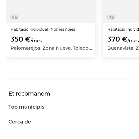
1
/
13
1
/
12
Habitació
Individual
· Només noies
Habitació
Indivi
350 €
370 €
/mes
/mes
Palomarejos, Zona Nueva, Toledo Capital, Toledo
Et recomanem
Top municipis
Cerca de