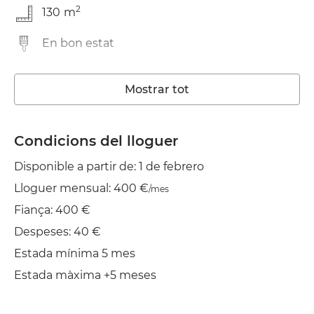
2
130
m
En bon estat
Rentadora
Mostrar tot
Wifi
TV
Condicions del lloguer
Disponible a partir de: 1 de febrero
Balcó
Lloguer mensual: 400 €
/mes
Estenedor
Fiança: 400 €
Planxa
Despeses: 40 €
Estada mínima 5 mes
Aire cond.
Estada màxima +5 meses