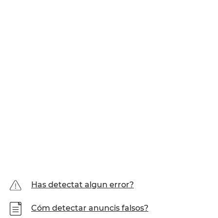
Has detectat algun error?
Cóm detectar anuncis falsos?