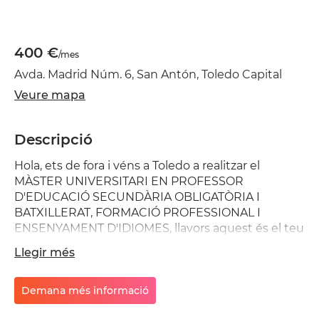
400 €
/mes
Avda. Madrid Núm. 6, San Antón, Toledo Capital
Veure mapa
Descripció
Hola, ets de fora i véns a Toledo a realitzar el
MÀSTER UNIVERSITARI EN PROFESSOR
D'EDUCACIÓ SECUNDÀRIA OBLIGATÒRIA I
BATXILLERAT, FORMACIÓ PROFESSIONAL I
ENSENYAMENT D'IDIOMES, llavors aquest és el teu
anunci. Si vols tenir una estada agradable,
Llegir més
tranquil·la i on poder estar concentra en la
realització del teu màster, no dubtis a escriure. El
lloguer és només la durada del mateix, no s'admet
Demana més informació
la continuïtat, el preu inclou totes les despeses.