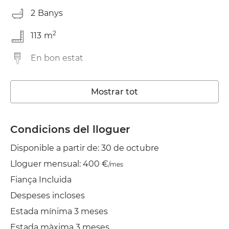
2
Banys
2
113
m
En bon estat
Rentadora
Mostrar tot
Ascensor
Piscina Comunitaria
Condicions del lloguer
Disponible a partir de: 30 de octubre
Wifi
Lloguer mensual: 400 €
/mes
TV
Fiança Incluida
Estenedor
Despeses incloses
Estada mínima 3 meses
Estada màxima 3 meses