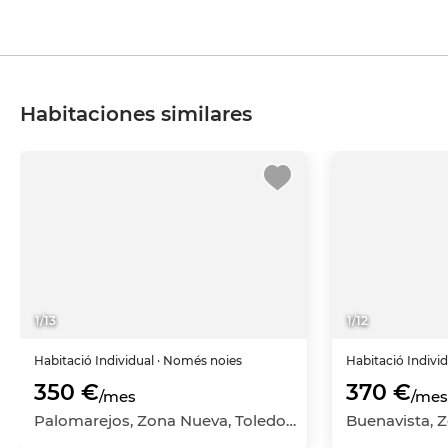
Habitaciones similares
1
/
13
1
/
12
Habitació
Individual
· Només noies
Habitació
Indivi
350 €
370 €
/mes
/mes
Palomarejos, Zona Nueva, Toledo Capital, Toledo