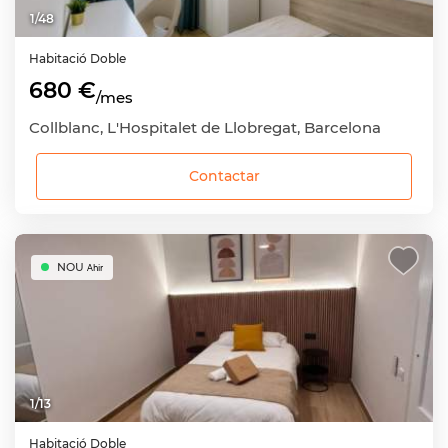
1
/
48
Habitació
Doble
680 €
/mes
Collblanc, L'Hospitalet de Llobregat, Barcelona
Contactar
NOU
Ahir
1
/
13
Habitació
Doble