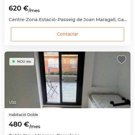
620 €
/mes
Centre-Zona Estació-Passeig de Joan Maragall, Gavà, Barcelona
Contactar
NOU
Ahir
1
/
30
Habitació
Doble
480 €
/mes