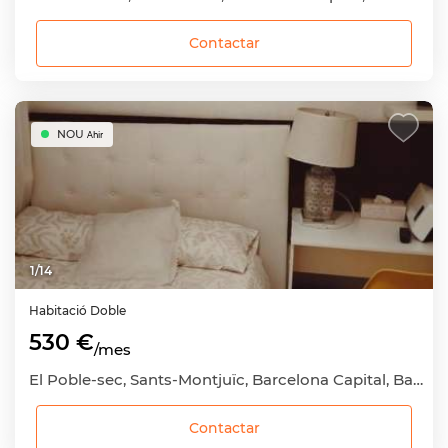
Contactar
NOU
Ahir
1
/
14
Habitació
Doble
530 €
/mes
El Poble-sec, Sants-Montjuïc, Barcelona Capital, Barcelona
Contactar