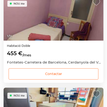
NOU
Ahir
1
/
11
Habitació
Doble
455 €
/mes
Fontetes-Carretera de Barcelona, Cerdanyola del Vallès, Barcelona
Contactar
NOU
Ahir