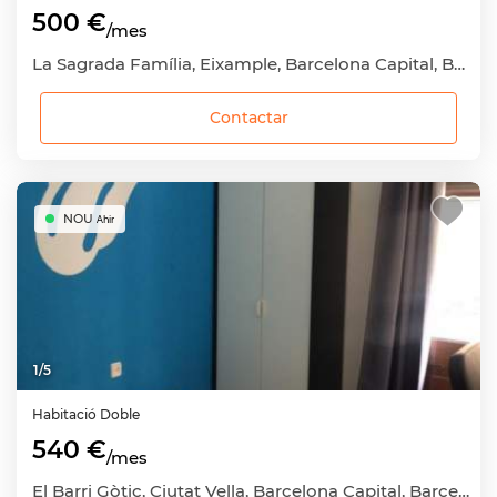
500 €
/mes
La Sagrada Família, Eixample, Barcelona Capital, Barcelona
Contactar
NOU
Ahir
1
/
5
Habitació
Doble
540 €
/mes
El Barri Gòtic, Ciutat Vella, Barcelona Capital, Barcelona