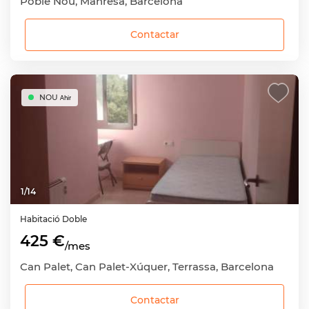
Poble Nou, Manresa, Barcelona
Contactar
NOU
Ahir
1
/
14
Habitació
Doble
425 €
/mes
Can Palet, Can Palet-Xúquer, Terrassa, Barcelona
Contactar