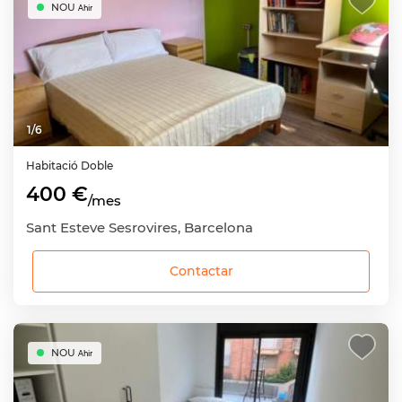
NOU
Ahir
1
/
6
Habitació
Doble
400 €
/mes
Sant Esteve Sesrovires, Barcelona
Contactar
NOU
Ahir