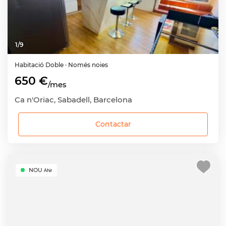
1
/
9
Habitació
Doble
· Només noies
650 €
/mes
Ca n'Oriac, Sabadell, Barcelona
Contactar
NOU
Ahir