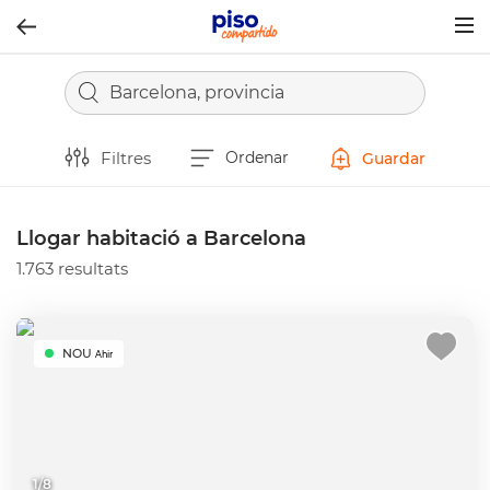
Togg
navig
Barcelona, provincia
Filtres
Ordenar
Guardar
Llogar habitació a Barcelona
1.763 resultats
NOU
Ahir
1
/
8