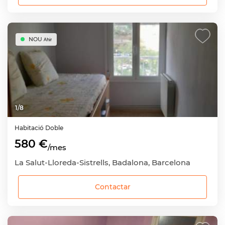
NOU
Ahir
1
/
8
Habitació
Doble
580 €
/mes
La Salut-Lloreda-Sistrells, Badalona, Barcelona
Contactar