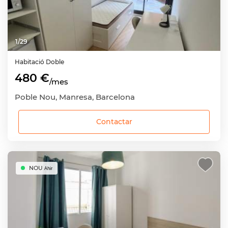
1
/
29
Habitació
Doble
480 €
/mes
Poble Nou, Manresa, Barcelona
Contactar
NOU
Ahir