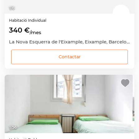
1
/
6
Habitació
Individual
340 €
/mes
La Nova Esquerra de l'Eixample, Eixample, Barcelona Capital, Barcelona
Contactar
1
/
56