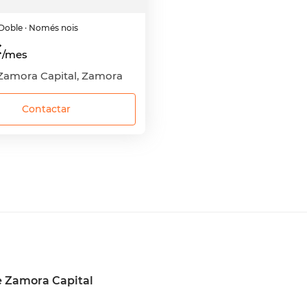
Doble
· Només nois
€
/mes
 Zamora Capital, Zamora
Contactar
e Zamora Capital