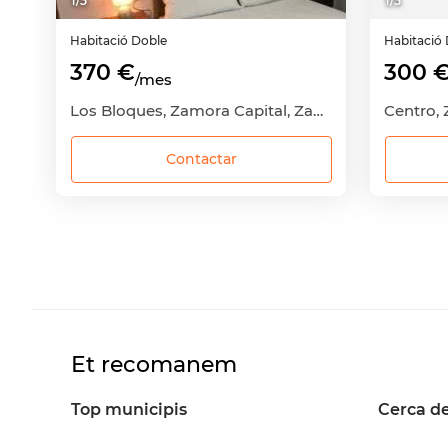
1
/
5
1
/
5
Habitació
Doble
Habitació
370 €
300 
/mes
Los Bloques, Zamora Capital, Zamora
Centro,
Contactar
Et recomanem
Top municipis
Cerca d