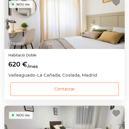
NOU
Ahir
1
/
19
Habitació
Doble
620 €
/mes
Valleaguado-La Cañada, Coslada, Madrid
Contactar
NOU
Ahir