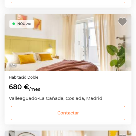
NOU
Ahir
1
/
29
Habitació
Doble
680 €
/mes
Valleaguado-La Cañada, Coslada, Madrid
Contactar