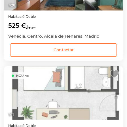
1
/
28
Habitació
Doble
525 €
/mes
Venecia, Centro, Alcalá de Henares, Madrid
Contactar
NOU
Ahir
1
/
11
Habitació
Doble