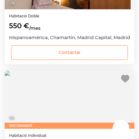
1
/
9
Habitació
Doble
550 €
/mes
Hispanoamérica, Chamartín, Madrid Capital, Madrid
Contactar
1
/
5
RECOMANAT
Habitació
Individual