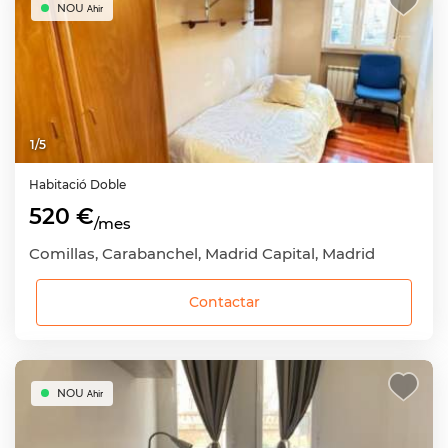
NOU
Ahir
1
/
5
Habitació
Doble
520 €
/mes
Comillas, Carabanchel, Madrid Capital, Madrid
Contactar
NOU
Ahir