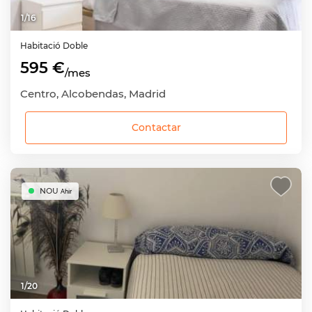
1
/
16
Habitació
Doble
595 €
/mes
Centro, Alcobendas, Madrid
Contactar
NOU
Ahir
1
/
20