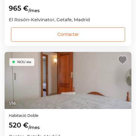
965 €
/mes
El Rosón-Kelvinator, Getafe, Madrid
Contactar
NOU
Ahir
1
/
16
Habitació
Doble
520 €
/mes