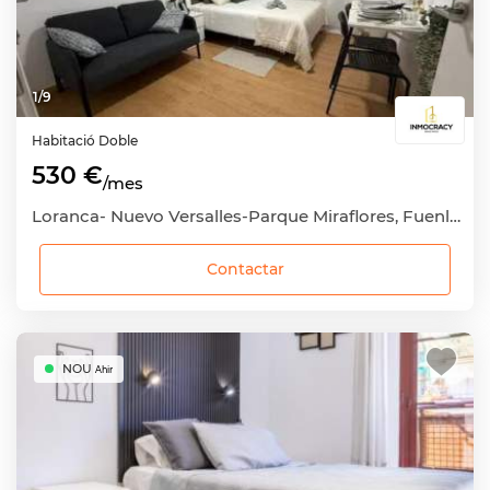
1
/
9
Habitació
Doble
530 €
/mes
Loranca- Nuevo Versalles-Parque Miraflores, Fuenlabrada, Madrid
Contactar
NOU
Ahir