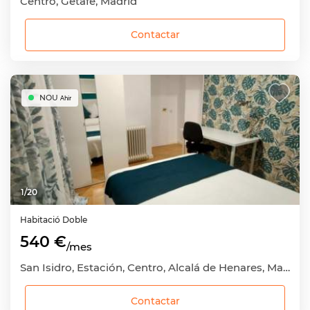
Centro, Getafe, Madrid
Contactar
NOU
Ahir
1
/
20
Habitació
Doble
540 €
/mes
San Isidro, Estación, Centro, Alcalá de Henares, Madrid
Contactar