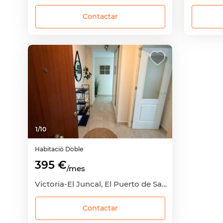
Contactar
1
/
10
Habitació
Doble
395 €
/mes
Victoria-El Juncal, El Puerto de Santa María, Cádiz
Contactar