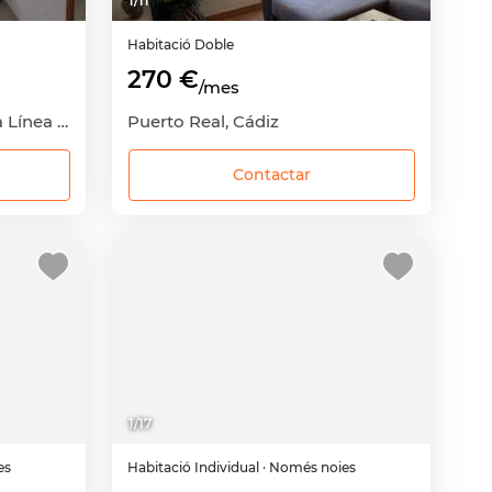
1
/
11
Habitació
Doble
270 €
/mes
San José-San Bernardo, La Línea de la Concepción, Cádiz
Puerto Real, Cádiz
Contactar
1
/
17
es
Habitació
Individual
· Només noies