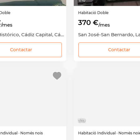
1
/
10
Doble
Habitació
Doble
€
370 €
/mes
/mes
Centro Histórico, Cádiz Capital, Cádiz
Contactar
Contactar
1
/
19
Individual
· Només nois
Habitació
Individual
· Només noi