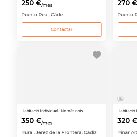
250 €
270 
/mes
Puerto Real, Cádiz
Puerto R
Contactar
1
/
9
Habitació
Individual
· Només nois
Habitació
350 €
320 
/mes
Rural, Jerez de la Frontera, Cádiz