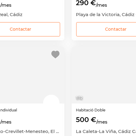
€
290 €
/mes
/mes
eal, Cádiz
Contactar
Contactar
1
/
12
Individual
Habitació
Doble
€
500 €
/mes
/mes
Pinar Alto-Crevillet-Menesteo, El Puerto de Santa María, Cádiz