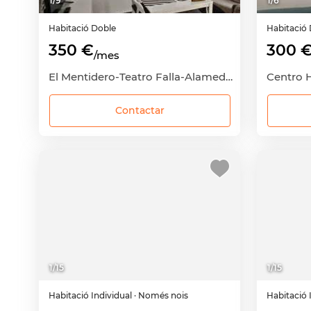
1
/
9
1
/
6
Habitació
Doble
Habitació
350 €
300 
/mes
El Mentidero-Teatro Falla-Alameda, Cádiz Capital, Cádiz
Contactar
1
/
15
1
/
15
Habitació
Individual
· Només nois
Habitació