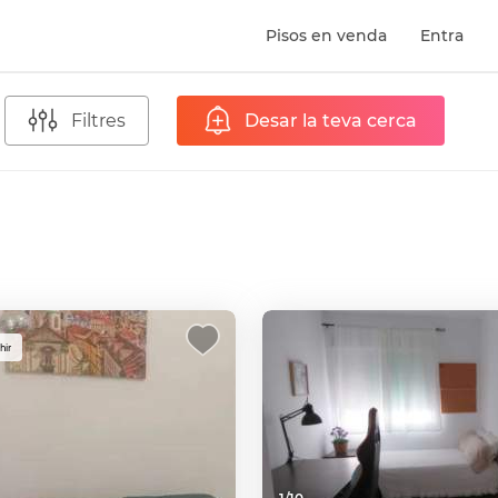
Pisos en venda
Entra
Filtres
Desar la teva cerca
hir