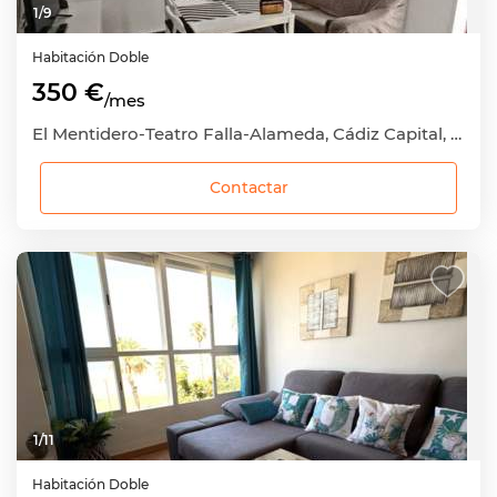
1
/
9
Habitación
Doble
350 €
/mes
El Mentidero-Teatro Falla-Alameda, Cádiz Capital, Cádiz
Contactar
1
/
11
Habitación
Doble