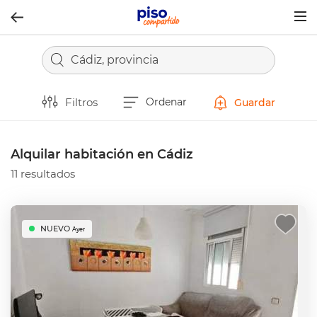
Togg
navig
Cádiz, provincia
Filtros
Ordenar
Guardar
Alquilar habitación en Cádiz
11 resultados
NUEVO
Ayer