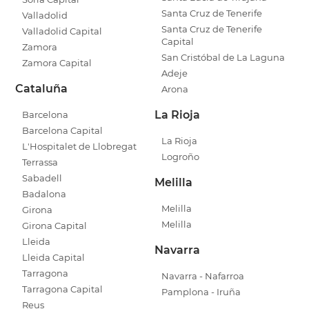
Santa Cruz de Tenerife
Valladolid
Santa Cruz de Tenerife
Valladolid Capital
Capital
Zamora
San Cristóbal de La Laguna
Zamora Capital
Adeje
Cataluña
Arona
La Rioja
Barcelona
Barcelona Capital
La Rioja
L'Hospitalet de Llobregat
Logroño
Terrassa
Sabadell
Melilla
Badalona
Melilla
Girona
Melilla
Girona Capital
Lleida
Navarra
Lleida Capital
Tarragona
Navarra - Nafarroa
Tarragona Capital
Pamplona - Iruña
Reus