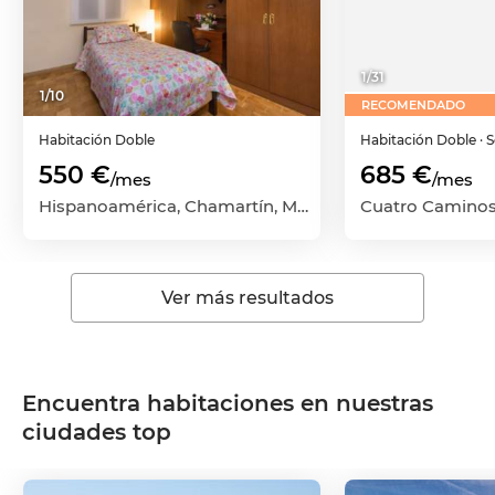
1
/
31
1
/
10
RECOMENDADO
Habitación
Doble
Habitación
Doble
· 
550 €
685 €
/mes
/mes
Hispanoamérica, Chamartín, Madrid Capital, Madrid
Ver más resultados
Encuentra habitaciones en nuestras
ciudades top