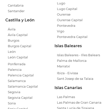
Lugo
Cantabria
Lugo Capital
Santander
Ourense
Castilla y León
Ourense Capital
Pontevedra
Ávila
Vigo
Ávila Capital
Pontevedra Capital
Burgos
Islas Baleares
Burgos Capital
León
Islas Baleares - Illes Balears
León Capital
Palma de Mallorca
Ponferrada
Marratxí
Palencia
Ibiza - Eivissa
Palencia Capital
Sant Josep de sa Talaia
Salamanca
Salamanca Capital
Islas Canarias
Segovia
Las Palmas
Segovia Capital
Las Palmas de Gran Canaria
Soria
Santa Lucía de Tirajana
Soria Capital