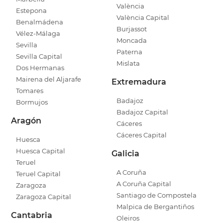
València
Estepona
València Capital
Benalmádena
Burjassot
Vélez-Málaga
Moncada
Sevilla
Paterna
Sevilla Capital
Mislata
Dos Hermanas
Mairena del Aljarafe
Extremadura
Tomares
Badajoz
Bormujos
Badajoz Capital
Aragón
Cáceres
Cáceres Capital
Huesca
Huesca Capital
Galicia
Teruel
A Coruña
Teruel Capital
A Coruña Capital
Zaragoza
Santiago de Compostela
Zaragoza Capital
Malpica de Bergantiños
Cantabria
Oleiros