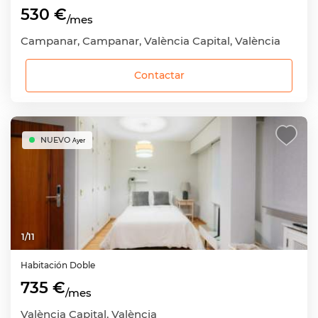
530 €
/mes
Campanar, Campanar, València Capital, València
Contactar
NUEVO
Ayer
1
/
11
Habitación
Doble
735 €
/mes
València Capital, València