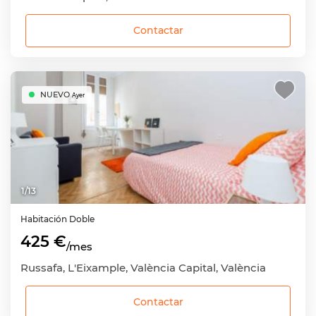
Contactar
NUEVO
Ayer
1
/
13
Habitación
Doble
425 €
/mes
Russafa, L'Eixample, València Capital, València
Contactar