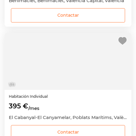
Benimaclet, Benimaclet, València Capital, València
Contactar
1
/
11
Habitación
Individual
395 €
/mes
El Cabanyal-El Canyamelar, Poblats Marítims, València Capital, València
Contactar