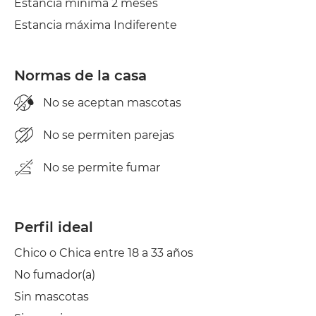
Estancia mínima 2 meses
Balcón
Estancia máxima Indiferente
Tendedero
Plancha
Normas de la casa
Secadora
No se aceptan mascotas
Aire acond.
No se permiten parejas
No se permite fumar
Perfil ideal
Chico o Chica entre 18 a 33 años
No fumador(a)
Sin mascotas