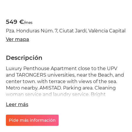
549 €
/mes
Pza. Honduras Núm. 7, Ciutat Jardí, València Capital
Ver mapa
Descripción
Luxury Penthouse Apartment close to the UPV
and TARONGERS universities, near the Beach, and
center town. with terrace with views of the sea.
Metro nearby. AMISTAD. Parking area. Cleaning
woman service and laundry service. Bright
apartment. Atico enfrente de las universidades.
Leer más
Buenas vistas, habitación con luz. Chica de la
limpieza. Aviable from Next month. Nice big room,
in a luxury Flat in front of Universities, UPV and
Pide más información
tarongers. With window. Lightly room. Near metro