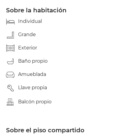
station of Amistad. Cleaning woman service and
common areas. Two bathrooms, nice kitchen. Atico
Sobre la habitación
Luminoso en frente de las universidades. ultimo
piso. Bien comunicado parada de metro Amistad, y
Individual
tranvia. Servicio de limpieza y lavanderia. Una gran
terraza. Todo amueblado y limpio.
Grande
Exterior
Baño propio
Amueblada
Llave propia
Balcón propio
Sobre el piso compartido