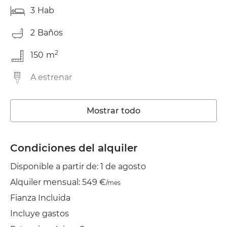
3
Hab
2
Baños
2
150
m
A estrenar
Trastero
Mostrar todo
Lavadora
Ascensor
Condiciones del alquiler
Disponible a partir de: 1 de agosto
Wifi
Alquiler mensual: 549 €
/mes
TV
Fianza Incluida
Jardín/Terraza
Incluye gastos