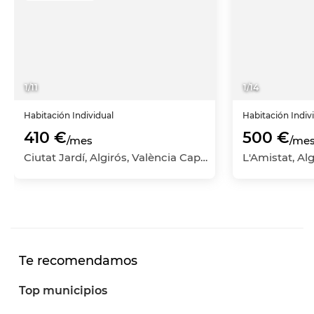
1
/
11
1
/
14
Habitación
Individual
Habitación
Indiv
410 €
500 €
/mes
/me
Ciutat Jardí, Algirós, València Capital, València
Te recomendamos
Top municipios