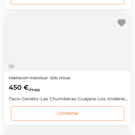
1
/
5
Habitación
Individual
· Sólo chicas
450 €
/mes
Taco-Geneto-Las Chumberas-Guajara-Los Andenes, San Cristóbal de La Laguna, Santa Cruz de Tenerife
Contactar