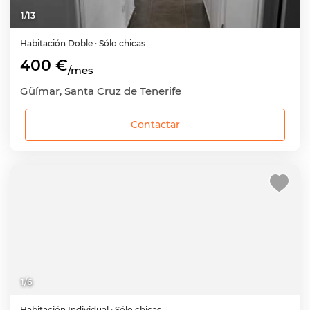
1
/
13
Habitación
Doble
· Sólo chicas
400 €
/mes
Güímar, Santa Cruz de Tenerife
Contactar
1
/
6
Habitación
Individual
· Sólo chicas