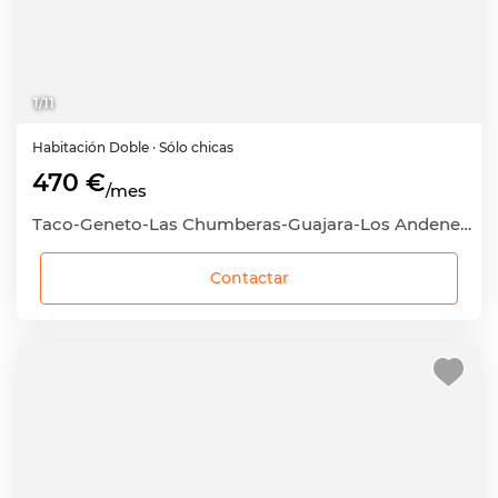
1
/
11
Habitación
Doble
· Sólo chicas
470 €
/mes
Taco-Geneto-Las Chumberas-Guajara-Los Andenes, San Cristóbal de La Laguna, Santa Cruz de Tenerife
Contactar