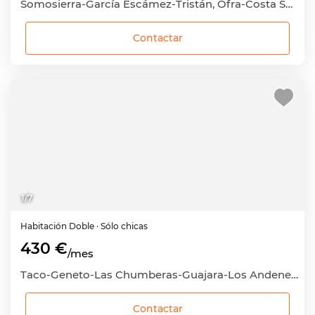
Somosierra-García Escámez-Tristán, Ofra-Costa Sur, Santa Cruz de Tenerife Capital, Santa Cruz de Tenerife
Contactar
1
/
7
Habitación
Doble
· Sólo chicas
430 €
/mes
Taco-Geneto-Las Chumberas-Guajara-Los Andenes, San Cristóbal de La Laguna, Santa Cruz de Tenerife
Contactar