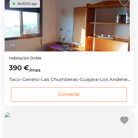
NUEVO
Ayer
1
/
11
Habitación
Doble
390 €
/mes
Taco-Geneto-Las Chumberas-Guajara-Los Andenes, San Cristóbal de La Laguna, Santa Cruz de Tenerife
Contactar