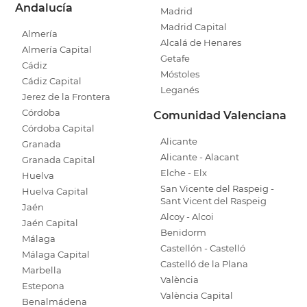
Andalucía
Madrid
Madrid Capital
Almería
Alcalá de Henares
Almería Capital
Getafe
Cádiz
Móstoles
Cádiz Capital
Leganés
Jerez de la Frontera
Córdoba
Comunidad Valenciana
Córdoba Capital
Alicante
Granada
Alicante - Alacant
Granada Capital
Elche - Elx
Huelva
San Vicente del Raspeig -
Huelva Capital
Sant Vicent del Raspeig
Jaén
Alcoy - Alcoi
Jaén Capital
Benidorm
Málaga
Castellón - Castelló
Málaga Capital
Castelló de la Plana
Marbella
València
Estepona
València Capital
Benalmádena