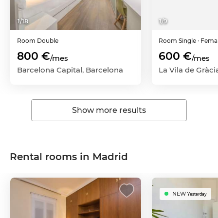
1
/
18
1
/
9
Room
Double
Room
Single
· Fema
800 €
600 €
/mes
/mes
Barcelona Capital, Barcelona
Show more results
Rental rooms in Madrid
NEW
Yesterday