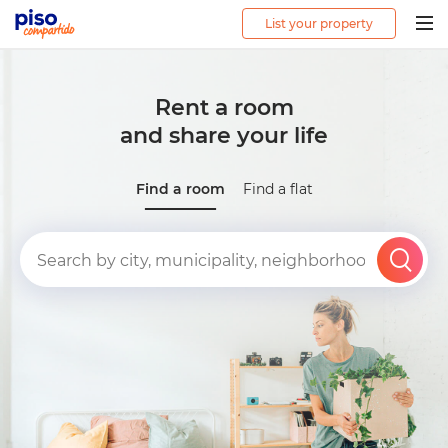
List your property
Togg
navig
Rent a room
and share your life
Find a room
Find a flat