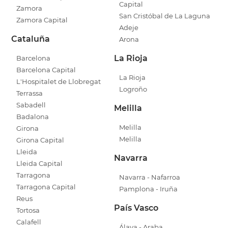
Capital
Zamora
San Cristóbal de La Laguna
Zamora Capital
Adeje
Cataluña
Arona
La Rioja
Barcelona
Barcelona Capital
La Rioja
L'Hospitalet de Llobregat
Logroño
Terrassa
Sabadell
Melilla
Badalona
Melilla
Girona
Melilla
Girona Capital
Lleida
Navarra
Lleida Capital
Tarragona
Navarra - Nafarroa
Tarragona Capital
Pamplona - Iruña
Reus
País Vasco
Tortosa
Calafell
Álava - Araba