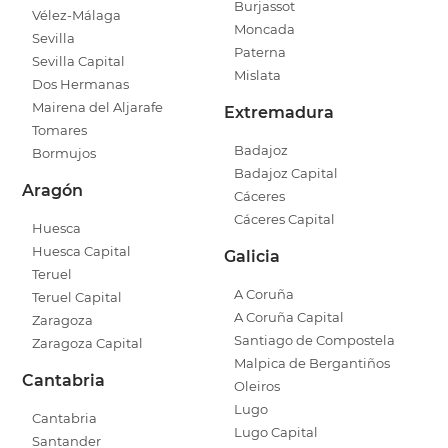
Burjassot
Vélez-Málaga
Moncada
Sevilla
Paterna
Sevilla Capital
Mislata
Dos Hermanas
Mairena del Aljarafe
Extremadura
Tomares
Badajoz
Bormujos
Badajoz Capital
Aragón
Cáceres
Cáceres Capital
Huesca
Huesca Capital
Galicia
Teruel
A Coruña
Teruel Capital
A Coruña Capital
Zaragoza
Santiago de Compostela
Zaragoza Capital
Malpica de Bergantiños
Cantabria
Oleiros
Lugo
Cantabria
Lugo Capital
Santander