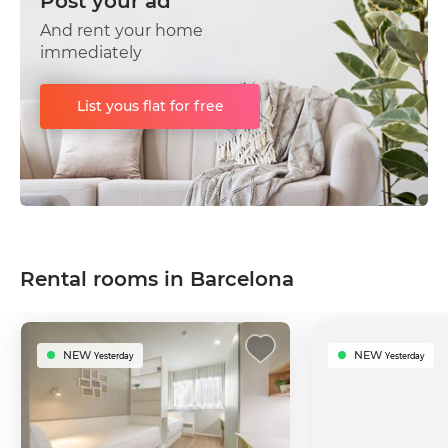
Post your ad
And rent your home
immediately
List yous flat for free
Rental rooms in Barcelona
NEW
NEW
Yesterday
Yesterday