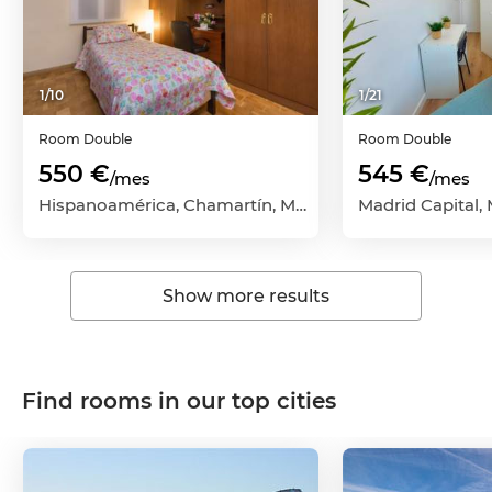
1
/
10
1
/
21
Room
Double
Room
Double
550 €
545 €
/mes
/mes
Hispanoamérica, Chamartín, Madrid Capital, Madrid
Madrid Capital,
Show more results
Find rooms in our top cities