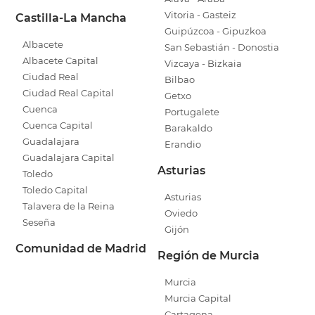
Vitoria - Gasteiz
Castilla-La Mancha
Guipúzcoa - Gipuzkoa
Albacete
San Sebastián - Donostia
Albacete Capital
Vizcaya - Bizkaia
Ciudad Real
Bilbao
Ciudad Real Capital
Getxo
Cuenca
Portugalete
Cuenca Capital
Barakaldo
Guadalajara
Erandio
Guadalajara Capital
Asturias
Toledo
Toledo Capital
Asturias
Talavera de la Reina
Oviedo
Seseña
Gijón
Comunidad de Madrid
Región de Murcia
Murcia
Murcia Capital
Cartagena