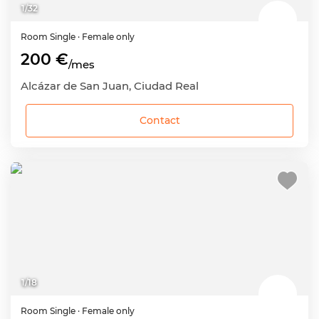
1
/
32
Room
Single
· Female only
200 €
/mes
Alcázar de San Juan, Ciudad Real
Contact
1
/
18
Room
Single
· Female only