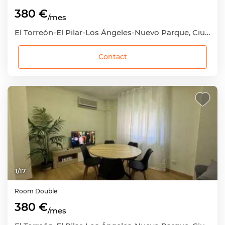
380 €
/mes
El Torreón-El Pilar-Los Ángeles-Nuevo Parque, Ciudad Real Capital, Ciudad Real
Contact
1
/
17
Room
Double
380 €
/mes