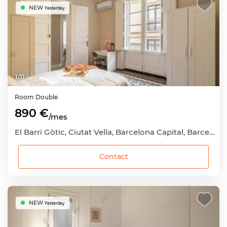
NEW
Yesterday
1
/
11
Room
Double
890 €
/mes
El Barri Gòtic, Ciutat Vella, Barcelona Capital, Barcelona
Contact
NEW
Yesterday