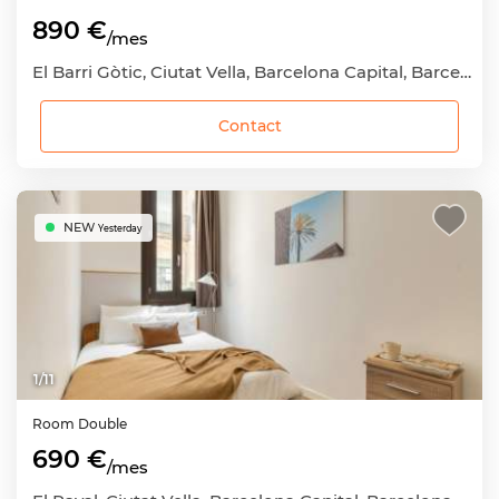
890 €
/mes
El Barri Gòtic, Ciutat Vella, Barcelona Capital, Barcelona
Contact
NEW
Yesterday
1
/
11
Room
Double
690 €
/mes