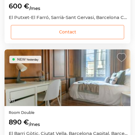
600 €
/mes
El Putxet-El Farró, Sarrià-Sant Gervasi, Barcelona Capital, Barcelona
Contact
NEW
Yesterday
1
/
11
Room
Double
890 €
/mes
El Barri Gòtic, Ciutat Vella, Barcelona Capital, Barcelona