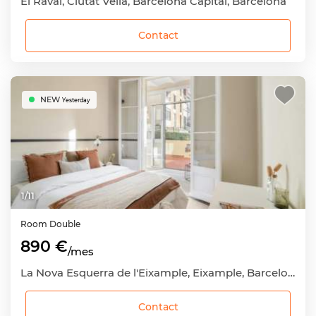
El Raval, Ciutat Vella, Barcelona Capital, Barcelona
Contact
NEW
Yesterday
1
/
11
Room
Double
890 €
/mes
La Nova Esquerra de l'Eixample, Eixample, Barcelona Capital, Barcelona
Contact