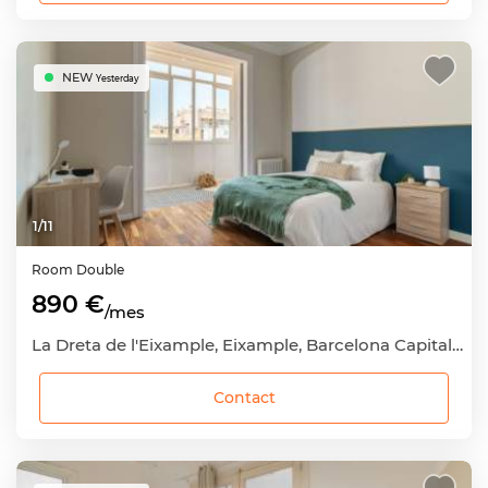
NEW
Yesterday
1
/
11
Room
Double
890 €
/mes
La Dreta de l'Eixample, Eixample, Barcelona Capital, Barcelona
Contact