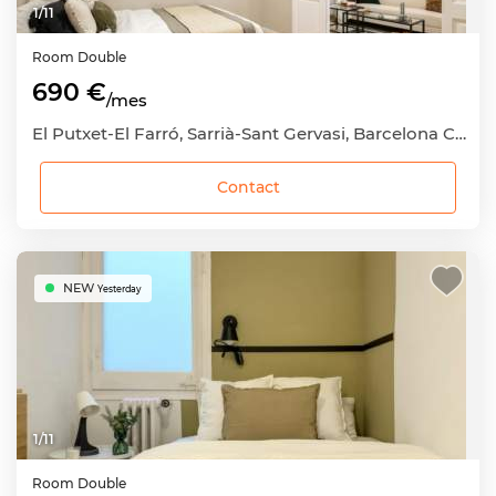
1
/
11
Room
Double
690 €
/mes
El Putxet-El Farró, Sarrià-Sant Gervasi, Barcelona Capital, Barcelona
Contact
NEW
Yesterday
1
/
11
Room
Double