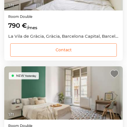
1
/
11
Room
Double
790 €
/mes
La Vila de Gràcia, Gràcia, Barcelona Capital, Barcelona
Contact
NEW
Yesterday
1
/
11
Room
Double