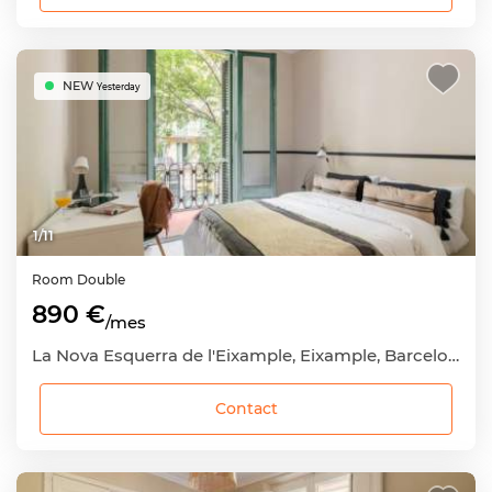
NEW
Yesterday
1
/
11
Room
Double
890 €
/mes
La Nova Esquerra de l'Eixample, Eixample, Barcelona Capital, Barcelona
Contact