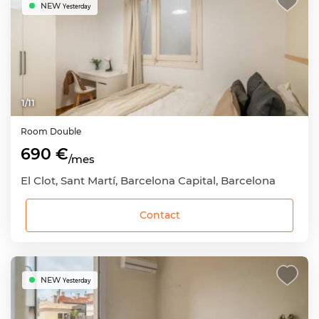
NEW
Yesterday
1
/
11
Room
Double
690 €
/mes
El Clot, Sant Martí, Barcelona Capital, Barcelona
Contact
NEW
Yesterday