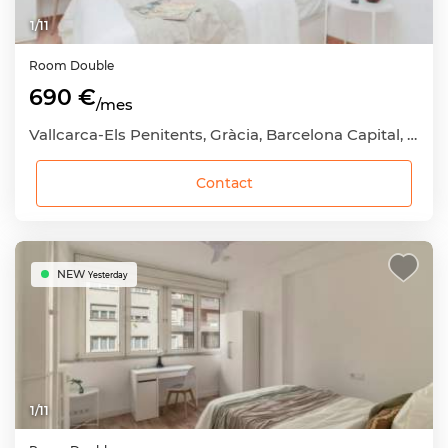
1
/
11
Room
Double
690 €
/mes
Vallcarca-Els Penitents, Gràcia, Barcelona Capital, Barcelona
Contact
NEW
Yesterday
1
/
11