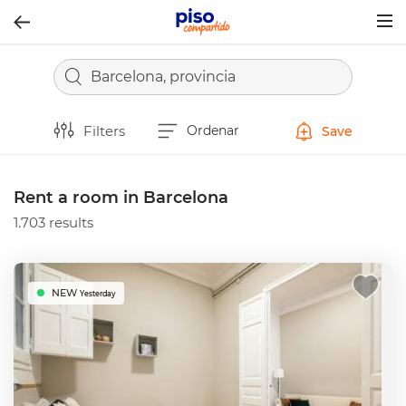
Togg
navig
Barcelona, provincia
Filters
Ordenar
Save
Rent a room in Barcelona
1.703 results
NEW
Yesterday