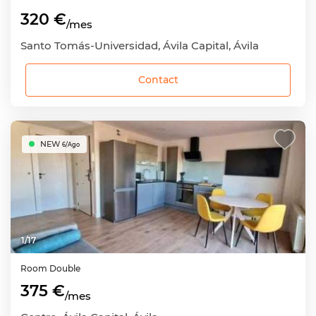
320 €
/mes
Santo Tomás-Universidad, Ávila Capital, Ávila
Contact
NEW
6/Ago
1
/
17
Room
Double
375 €
/mes