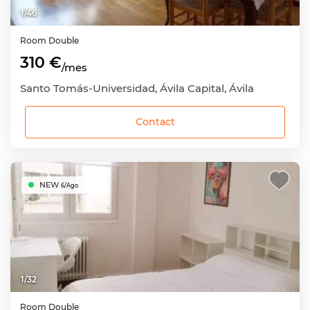
1
/
46
Room
Double
310 €
/mes
Santo Tomás-Universidad, Ávila Capital, Ávila
Contact
NEW
6/Ago
1
/
32
Room
Double