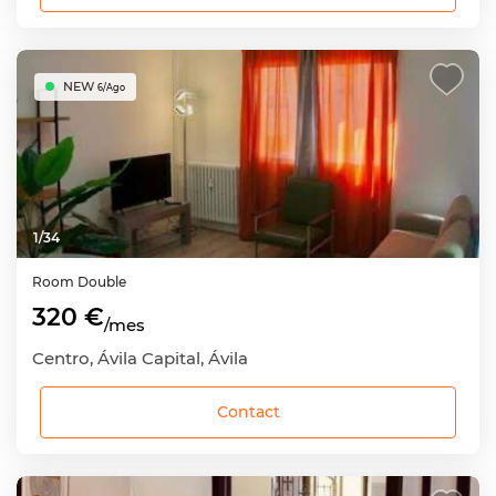
NEW
6/Ago
1
/
34
Room
Double
320 €
/mes
Centro, Ávila Capital, Ávila
Contact