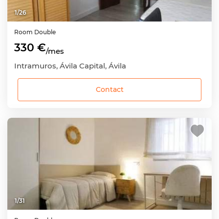
1
/
26
Room
Double
330 €
/mes
Intramuros, Ávila Capital, Ávila
Contact
1
/
31