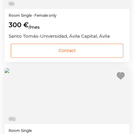
1
/
9
Room
Single
· Female only
300 €
/mes
Santo Tomás-Universidad, Ávila Capital, Ávila
Contact
1
/
12
Room
Single