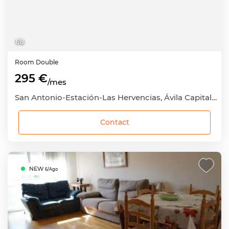
1
/
8
Room
Double
295 €
/mes
San Antonio-Estación-Las Hervencias, Ávila Capital, Ávila
Contact
NEW
6/Ago