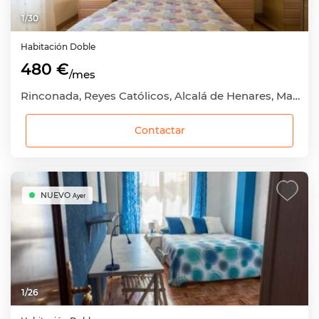
1
/
30
Habitación
Doble
480 €
/mes
Rinconada, Reyes Católicos, Alcalá de Henares, Madrid
Contactar
NUEVO
Ayer
1
/
26