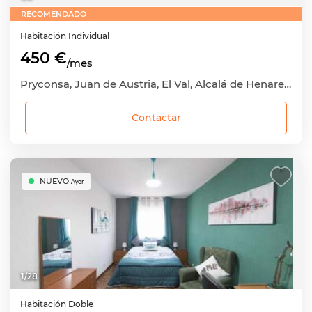
RECOMENDADO
Habitación
Individual
450 €
/mes
Pryconsa, Juan de Austria, El Val, Alcalá de Henares, Madrid
Contactar
NUEVO
Ayer
1
/
28
Habitación
Doble