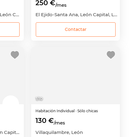
250 €
/mes
San Mamés-La Palomera, León Capital, León
El Ejido-Santa Ana, León Capital, León
Contactar
1
/
10
Habitación
Individual
· Sólo chicas
130 €
/mes
La Chantría-La Lastra, León Capital, León
Villaquilambre, León