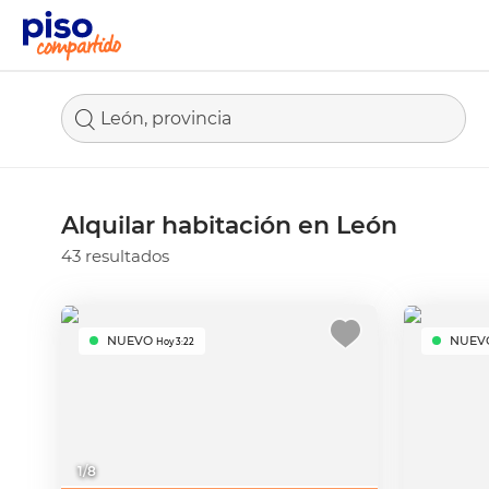
León, provincia
Alquilar habitación en León
43 resultados
NUEVO
NUEV
Hoy 3:22
1
/
8