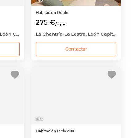
1
/
10
Habitación
Doble
275 €
/mes
San Mamés-La Palomera, León Capital, León
La Chantría-La Lastra, León Capital, León
Contactar
1
/
14
Habitación
Individual