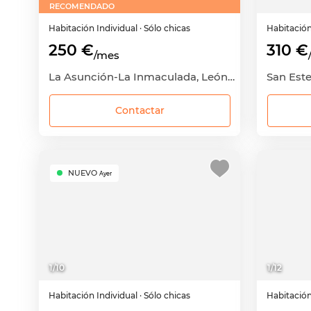
RECOMENDADO
Habitación
Individual
· Sólo chicas
Habitació
250 €
310 €
/mes
La Asunción-La Inmaculada, León Capital, León
San Este
Contactar
NUEVO
Ayer
1
/
10
1
/
12
Habitación
Individual
· Sólo chicas
Habitació