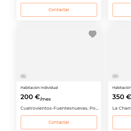
Contactar
1
/
8
1
/
11
Habitación
Individual
Habitació
200 €
350 
/mes
Cuatrovientos-Fuentesnuevas, Ponferrada, León
Contactar