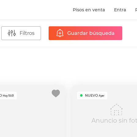
Pisos en venta
Entra
Filtros
Guardar búsqueda
O
NUEVO
Hoy 10:01
Ayer
Anuncio sin fo