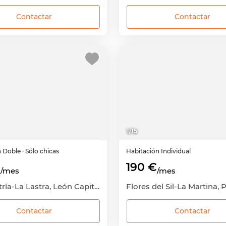
Contactar
Contactar
1
/
15
n
Doble
· Sólo chicas
Habitación
Individual
€
190 €
/mes
/mes
La Chantría-La Lastra, León Capital, León
Contactar
Contactar