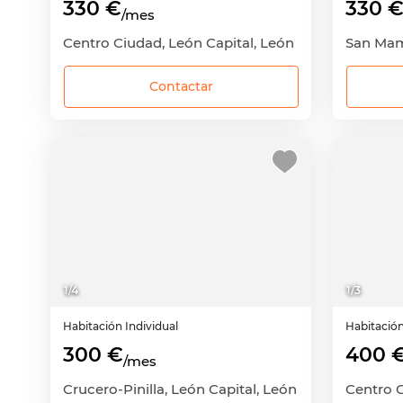
330 €
330 
/mes
Centro Ciudad, León Capital, León
Contactar
1
/
4
1
/
3
Habitación
Individual
Habitació
300 €
400 
/mes
Crucero-Pinilla, León Capital, León
Centro C