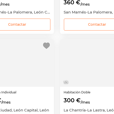
€
360 €
/mes
/mes
San Mamés-La Palomera, León Capital, León
Contactar
Contactar
1
/
5
n
Individual
Habitación
Doble
€
300 €
/mes
/mes
iudad, León Capital, León