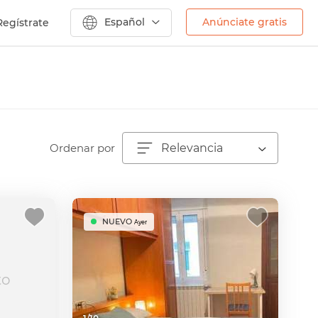
Español
Anúnciate gratis
Regístrate
Ordenar por
Relevancia
NUEVO
Ayer
to