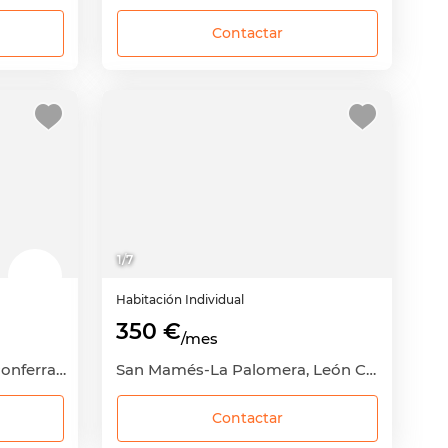
Contactar
1
/
7
Habitación
Individual
350 €
/mes
Flores del Sil-La Martina, Ponferrada, León
San Mamés-La Palomera, León Capital, León
Contactar