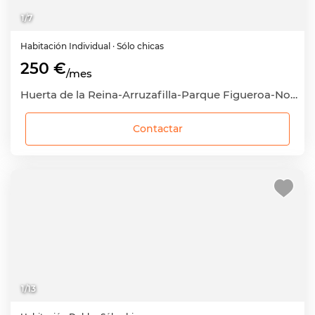
1
/
7
Habitación
Individual
· Sólo chicas
250 €
/mes
Huerta de la Reina-Arruzafilla-Parque Figueroa-Noreña, Córdoba Capital, Córdoba
Contactar
1
/
13