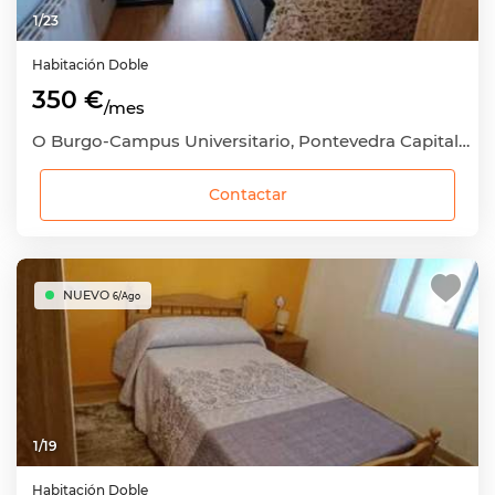
1
/
23
Habitación
Doble
350 €
/mes
O Burgo-Campus Universitario, Pontevedra Capital, Pontevedra
Contactar
NUEVO
6/Ago
1
/
19
Habitación
Doble