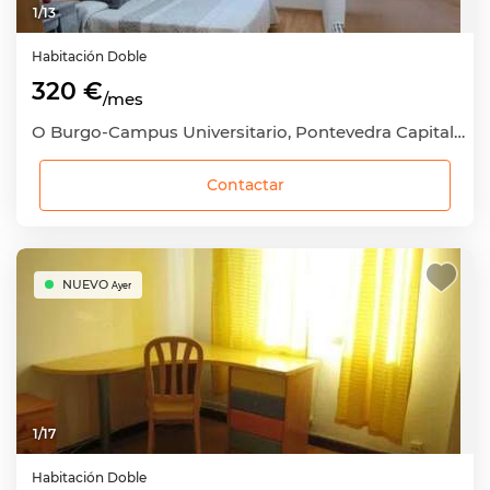
1
/
13
Habitación
Doble
320 €
/mes
O Burgo-Campus Universitario, Pontevedra Capital, Pontevedra
Contactar
NUEVO
Ayer
1
/
17
Habitación
Doble