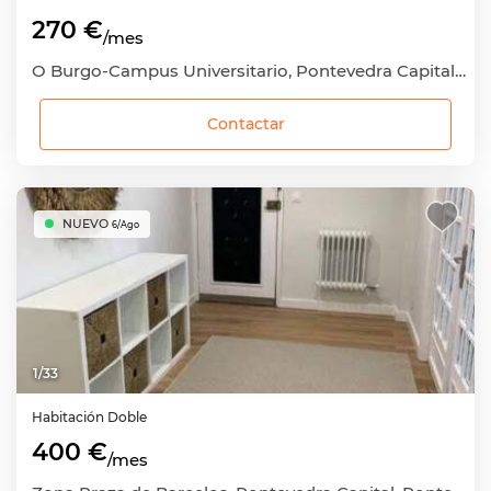
270 €
/mes
O Burgo-Campus Universitario, Pontevedra Capital, Pontevedra
Contactar
NUEVO
6/Ago
1
/
33
Habitación
Doble
400 €
/mes