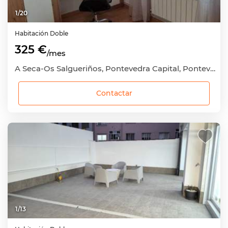
1
/
20
Habitación
Doble
325 €
/mes
A Seca-Os Salgueriños, Pontevedra Capital, Pontevedra
Contactar
1
/
13