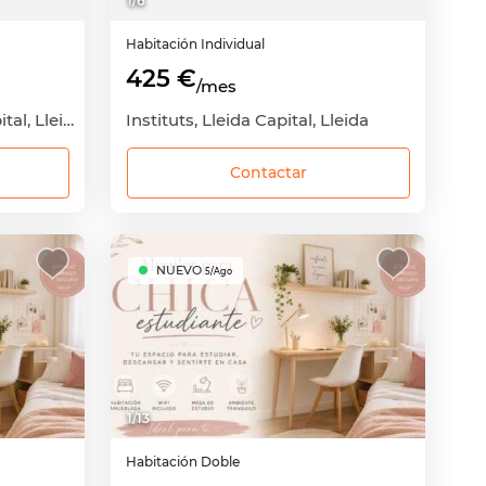
1
/
6
Habitación
Individual
425 €
/mes
Centre Històric, Lleida Capital, Lleida
Instituts, Lleida Capital, Lleida
Contactar
NUEVO
5/Ago
1
/
13
Habitación
Doble