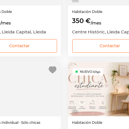
1
/
13
n
Doble
Habitación
Doble
€
350 €
/mes
/mes
, Lleida Capital, Lleida
Contactar
Contactar
NUEVO
5/Ago
1
/
11
n
Individual
· Sólo chicas
Habitación
Doble