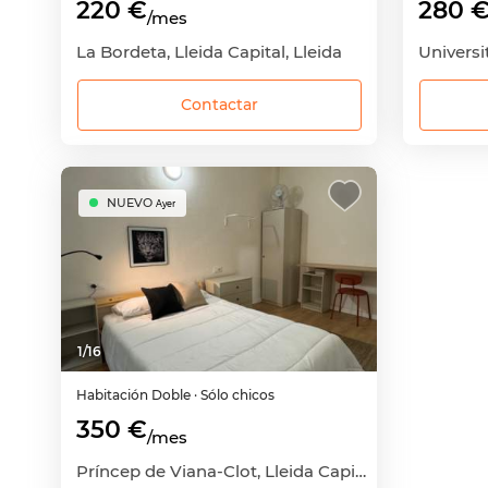
220 €
280 
/mes
La Bordeta, Lleida Capital, Lleida
Universit
Contactar
NUEVO
Ayer
1
/
16
Habitación
Doble
· Sólo chicos
350 €
/mes
Príncep de Viana-Clot, Lleida Capital, Lleida