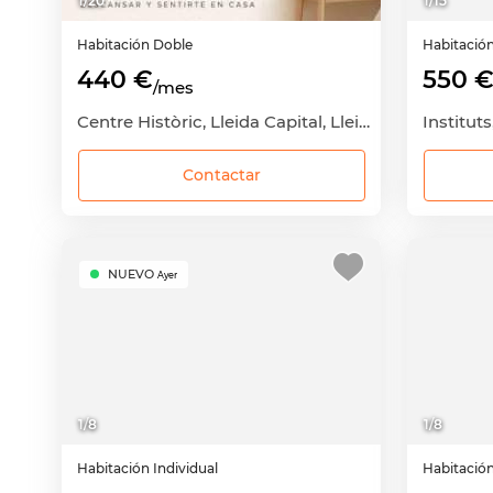
1
/
20
1
/
15
Habitación
Doble
Habitació
440 €
550 
/mes
Centre Històric, Lleida Capital, Lleida
Instituts
Contactar
NUEVO
Ayer
1
/
8
1
/
8
Habitación
Individual
Habitació