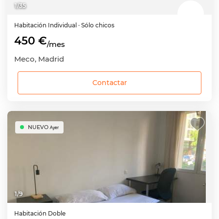
1
/
35
Habitación
Individual
· Sólo chicos
450 €
/mes
Meco, Madrid
Contactar
NUEVO
Ayer
1
/
9
Habitación
Doble