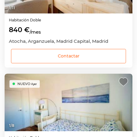
1
/
11
Habitación
Doble
840 €
/mes
Atocha, Arganzuela, Madrid Capital, Madrid
Contactar
NUEVO
Ayer
1
/
8