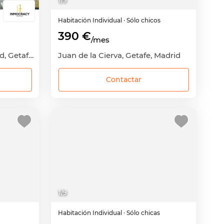
1
/
9
Habitación
Individual
· Sólo chicos
390 €
/mes
Las Margaritas-Universidad, Getafe, Madrid
Juan de la Cierva, Getafe, Madrid
Contactar
1
/
9
Habitación
Individual
· Sólo chicas