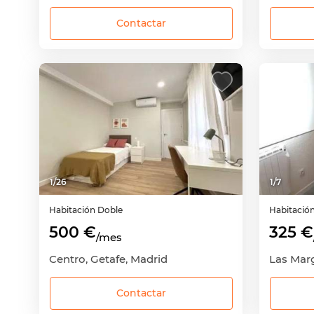
Contactar
1
/
26
1
/
7
Habitación
Doble
Habitació
500 €
325 €
/mes
Centro, Getafe, Madrid
Contactar