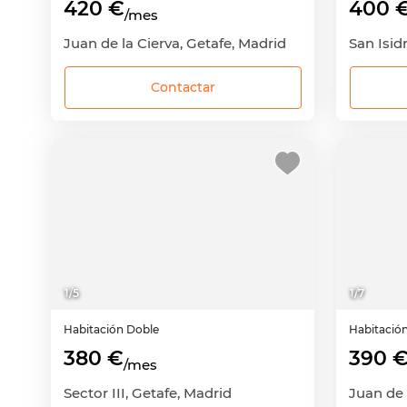
420 €
400 
/mes
Juan de la Cierva, Getafe, Madrid
San Isid
Contactar
1
/
5
1
/
7
Habitación
Doble
Habitació
380 €
390 
/mes
Sector III, Getafe, Madrid
Juan de 