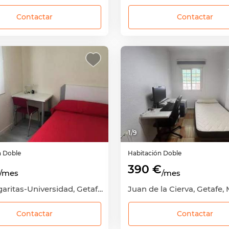
Contactar
Contactar
1
/
9
n
Doble
Habitación
Doble
390 €
/mes
/mes
Las Margaritas-Universidad, Getafe, Madrid
Juan de la Cierva, Getafe,
Contactar
Contactar