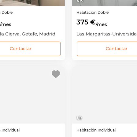
1
/
16
n
Doble
Habitación
Doble
375 €
/mes
/mes
la Cierva, Getafe, Madrid
Contactar
Contactar
1
/
9
n
Individual
Habitación
Individual