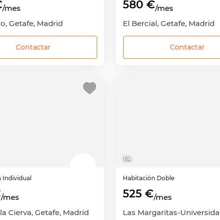
€
580 €
/mes
/mes
ro, Getafe, Madrid
El Bercial, Getafe, Madrid
Contactar
Contactar
1
/
4
n
Individual
Habitación
Doble
€
525 €
/mes
/mes
la Cierva, Getafe, Madrid