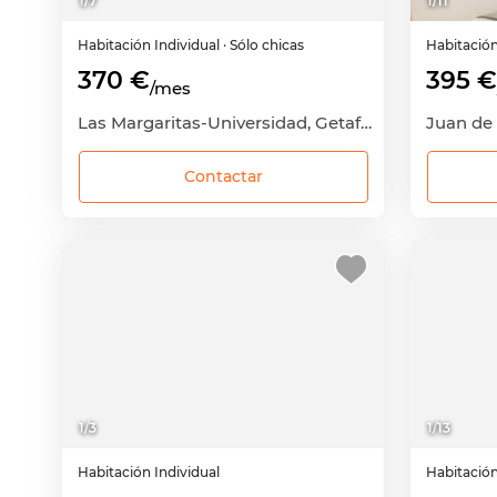
1
/
7
1
/
11
Habitación
Individual
· Sólo chicas
Habitació
370 €
395 €
/mes
Las Margaritas-Universidad, Getafe, Madrid
Juan de 
Contactar
1
/
3
1
/
13
Habitación
Individual
Habitació