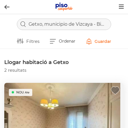
Togg
navig
Getxo, municipio de Vizcaya - Bizkaia
Filtres
Ordenar
Guardar
Llogar habitació a Getxo
2 resultats
NOU
Ahir