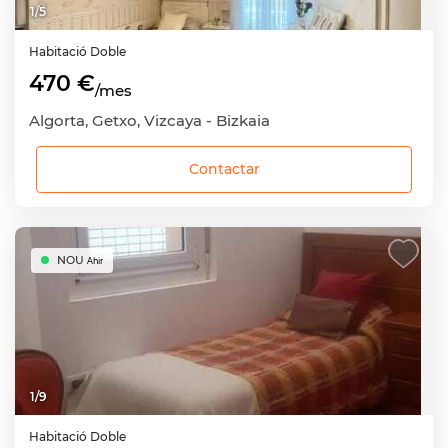
1
/
5
Habitació
Doble
470 €
/mes
Algorta, Getxo, Vizcaya - Bizkaia
Contactar
NOU
Ahir
1
/
9
Habitació
Doble