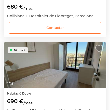
680 €
/mes
Collblanc, L'Hospitalet de Llobregat, Barcelona
Contactar
NOU
Ahir
1
/
45
Habitació
Doble
690 €
/mes