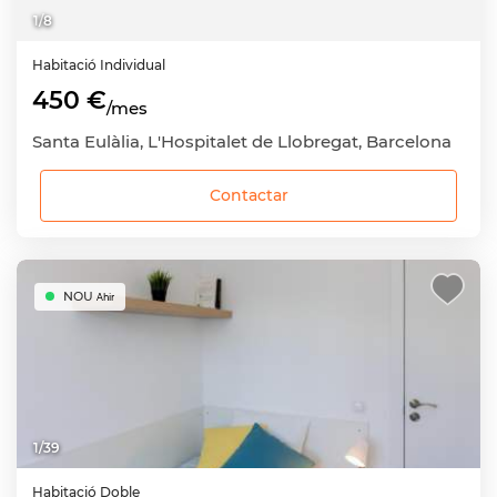
1
/
8
Habitació
Individual
450 €
/mes
Santa Eulàlia, L'Hospitalet de Llobregat, Barcelona
Contactar
NOU
Ahir
1
/
39
Habitació
Doble