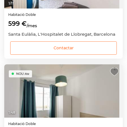
1
/
11
Habitació
Doble
599 €
/mes
Santa Eulàlia, L'Hospitalet de Llobregat, Barcelona
Contactar
NOU
Ahir
1
/
48
Habitació
Doble