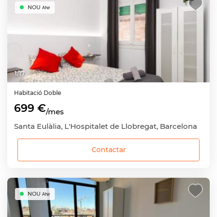
NOU
Ahir
1
/
17
Habitació
Doble
699 €
/mes
Santa Eulàlia, L'Hospitalet de Llobregat, Barcelona
Contactar
NOU
Ahir