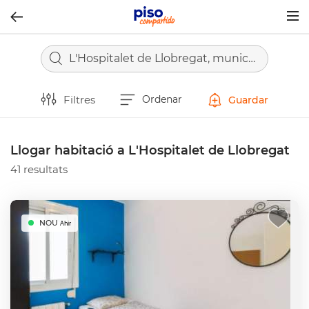
Togg
navig
L'Hospitalet de Llobregat, municipio de Barcelona
Filtres
Ordenar
Guardar
Llogar habitació a L'Hospitalet de Llobregat
41 resultats
NOU
Ahir