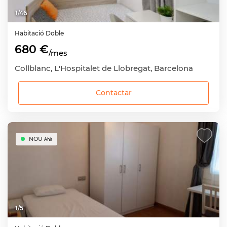
1
/
46
Habitació
Doble
680 €
/mes
Collblanc, L'Hospitalet de Llobregat, Barcelona
Contactar
NOU
Ahir
1
/
5