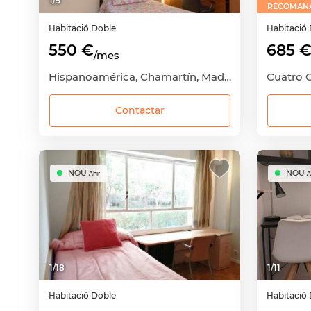
1
/
9
RECOMAN
Habitació
Doble
Habitació
550 €
685 
/mes
Hispanoamérica, Chamartín, Madrid Capital, Madrid
Contactar
NOU
NOU
Ahir
A
1
/
18
1
/
11
Habitació
Doble
Habitació