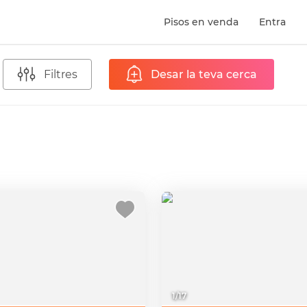
Pisos en venda
Entra
Filtres
Desar la teva cerca
1
/
17