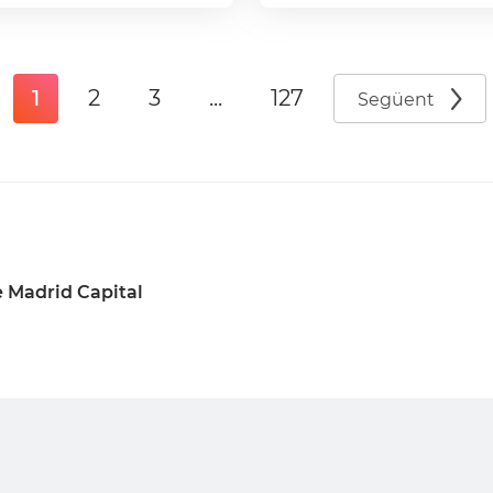
1
2
3
...
127
Següent
 Madrid Capital