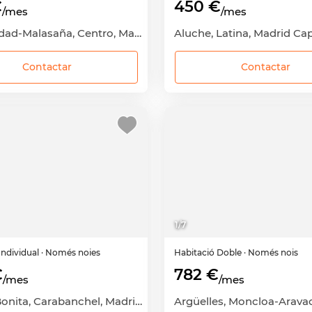
€
450 €
/mes
/mes
Universidad-Malasaña, Centro, Madrid Capital, Madrid
Contactar
Contactar
1
/
7
Individual
· Només noies
Habitació
Doble
· Només nois
€
782 €
/mes
/mes
Puerta Bonita, Carabanchel, Madrid Capital, Madrid