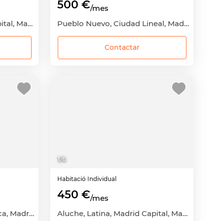
500 €
/mes
Aluche, Latina, Madrid Capital, Madrid
Pueblo Nuevo, Ciudad Lineal, Madrid Capital, Madrid
Contactar
1
/
6
Habitació
Individual
450 €
/mes
Argüelles, Moncloa-Aravaca, Madrid Capital, Madrid
Aluche, Latina, Madrid Capital, Madrid