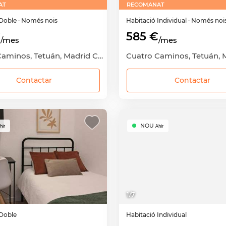
AT
RECOMANAT
Doble
· Només nois
Habitació
Individual
· Només noi
€
585 €
/mes
/mes
Cuatro Caminos, Tetuán, Madrid Capital, Madrid
Contactar
Contactar
NOU
hir
Ahir
1
/
7
Doble
Habitació
Individual