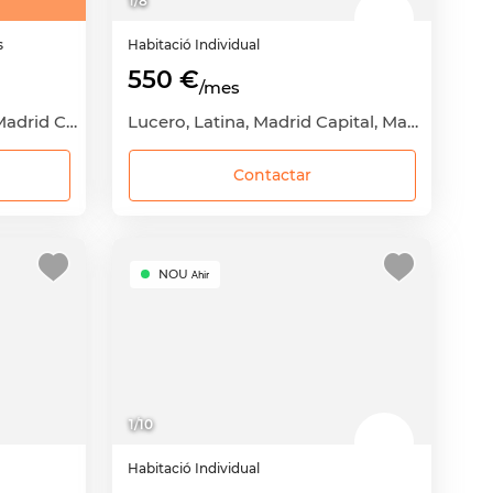
1
/
8
s
Habitació
Individual
550 €
/mes
Cuatro Caminos, Tetuán, Madrid Capital, Madrid
Lucero, Latina, Madrid Capital, Madrid
Contactar
NOU
Ahir
1
/
10
Habitació
Individual