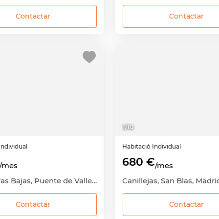
Contactar
Contactar
1
/
10
Individual
Habitació
Individual
680 €
/mes
/mes
Palomeras Bajas, Puente de Vallecas, Madrid Capital, Madrid
Contactar
Contactar