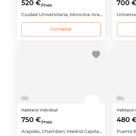
520 €
700 
/mes
Ciudad Universitaria, Moncloa-Aravaca, Madrid Capital, Madrid
Contactar
1
/
10
1
/
14
Habitació
Individual
Habitació
750 €
480 
/mes
Arapiles, Chamberí, Madrid Capital, Madrid