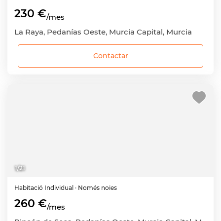
230 €
/mes
La Raya, Pedanías Oeste, Murcia Capital, Murcia
Contactar
1
/
21
Habitació
Individual
· Només noies
260 €
/mes