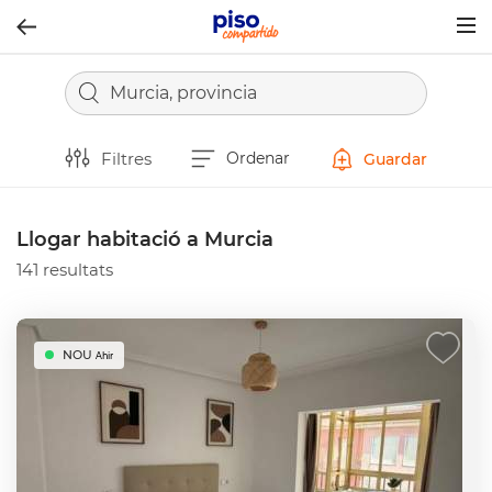
Togg
navig
Murcia, provincia
Filtres
Ordenar
Guardar
Llogar habitació a Murcia
141 resultats
NOU
Ahir