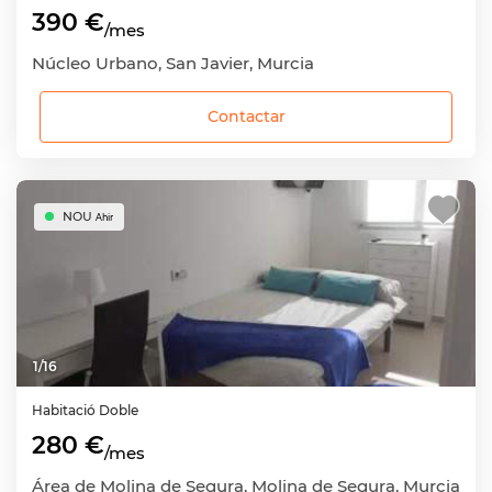
390 €
/mes
Núcleo Urbano, San Javier, Murcia
Contactar
NOU
Ahir
1
/
16
Habitació
Doble
280 €
/mes
Área de Molina de Segura, Molina de Segura, Murcia