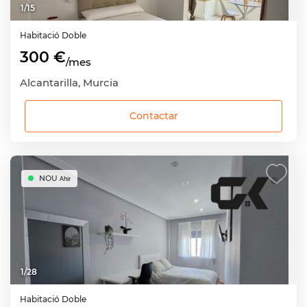
1
/
15
Habitació
Doble
300 €
/mes
Alcantarilla, Murcia
Contactar
NOU
Ahir
1
/
28
Habitació
Doble