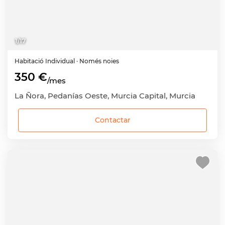
1
/
17
Habitació
Individual
· Només noies
350 €
/mes
La Ñora, Pedanías Oeste, Murcia Capital, Murcia
Contactar