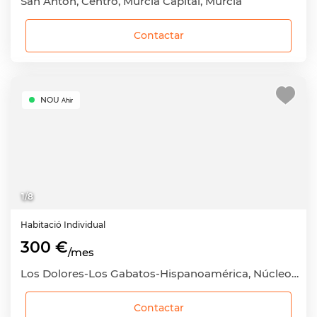
San Antón, Centro, Murcia Capital, Murcia
Contactar
NOU
Ahir
1
/
8
Habitació
Individual
300 €
/mes
Los Dolores-Los Gabatos-Hispanoamérica, Núcleo Urbano, Cartagena, Murcia
Contactar