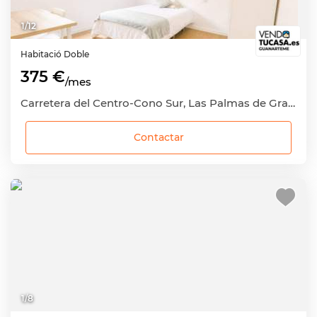
1
/
12
Habitació
Doble
375 €
/mes
Carretera del Centro-Cono Sur, Las Palmas de Gran Canaria, Las Palmas
Contactar
1
/
8