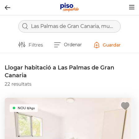
Togg
navig
Las Palmas de Gran Canaria, municipio de Las Palmas
Filtres
Ordenar
Guardar
Llogar habitació a Las Palmas de Gran
Canaria
22 resultats
NOU
8/Ago