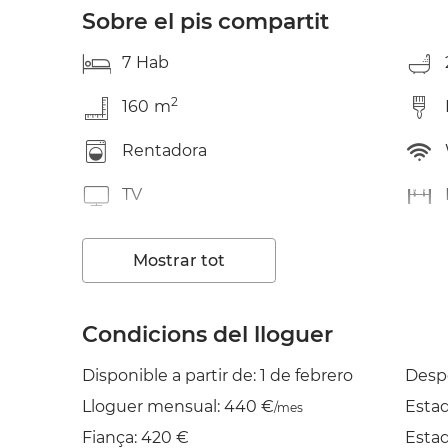
Sobre el pis compartit
7
Hab
2
160
m
Rentadora
TV
Planxa
Mostrar tot
Condicions del lloguer
Disponible a partir de: 1 de febrero
Desp
Lloguer mensual: 440 €
Esta
/mes
Fiança: 420 €
Esta