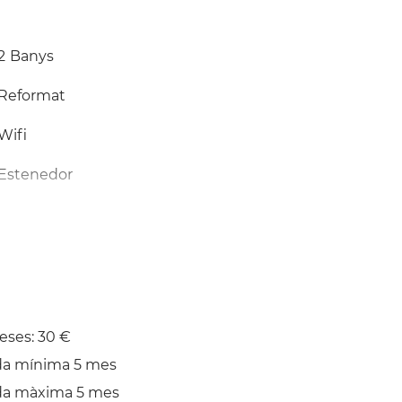
2
Banys
Reformat
Wifi
Estenedor
Assecadora
eses: 30 €
da mínima 5 mes
da màxima 5 mes