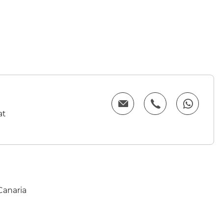
at
Canaria