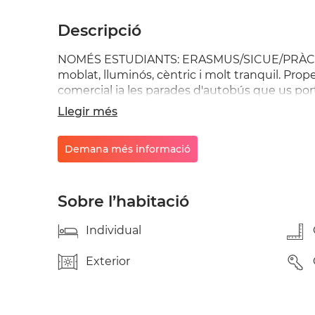
Descripció
NOMÉS ESTUDIANTS: ERASMUS/SICUE/PRÀCTIQ
moblat, lluminós, cèntric i molt tranquil. Proper
comercial ia les parades d'autobús que us port
habitacions totalment moblades: 4 amb llit do
Llegir més
completa, menjador, saló i 2 banys complets. 
incloses. Per contactar, fer servir e-mail mir
Demana més informació
BICICLETES I ANIMALS !!!!!!!
Sobre l’habitació
Individual
Exterior