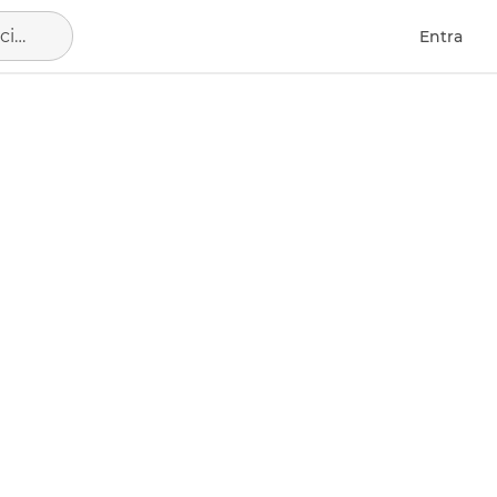
Las Palmas de Gran Canaria, municipio de Las Palmas
Entra