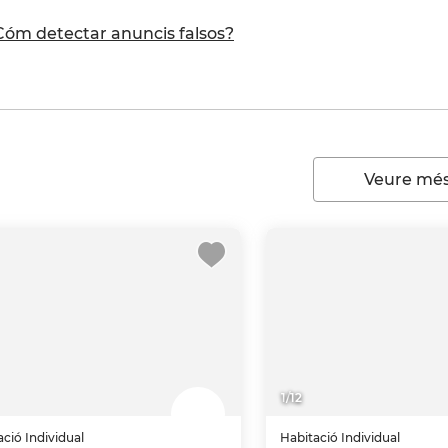
Cóm detectar anuncis falsos?
Veure més
1
/
12
ació
Individual
Habitació
Individual