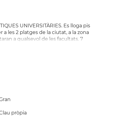
UES UNIVERSITÀRIES. Es lloga pis
 a les 2 platges de la ciutat, a la zona
aran a qualsevol de les facultats. 7
ble (440€) i 3 amb llit doble (430€). Cuina
Despeses d'aigua, llum i internet no
iamchauvie@me.com !!!!!!! PROHIBIT
Gran
Clau pròpia