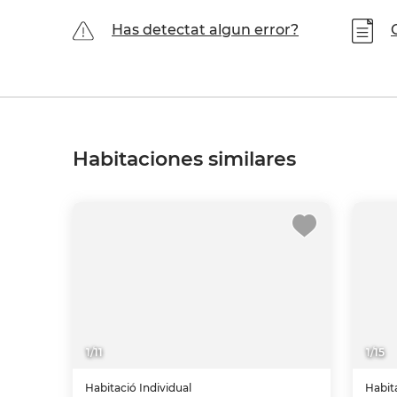
Has detectat algun error?
Habitaciones similares
1
/
11
1
/
15
Habitació
Individual
Habit