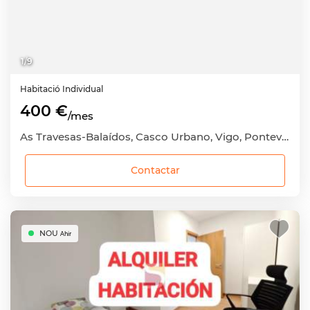
1
/
9
Habitació
Individual
400 €
/mes
As Travesas-Balaídos, Casco Urbano, Vigo, Pontevedra
Contactar
NOU
Ahir