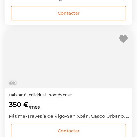
Contactar
1
/
10
Habitació
Individual
· Només noies
350 €
/mes
Fátima-Travesía de Vigo-San Xoán, Casco Urbano, Vigo, Pontevedra
Contactar