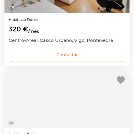
1
/
9
Habitació
Doble
320 €
/mes
Centro-Areal, Casco Urbano, Vigo, Pontevedra
Contactar
1
/
7