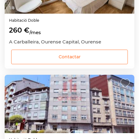
1
/
8
Habitació
Doble
260 €
/mes
A Carballeira, Ourense Capital, Ourense
Contactar
1
/
21