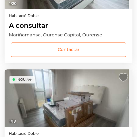
1
/
20
Habitació
Doble
A consultar
Mariñamansa, Ourense Capital, Ourense
Contactar
NOU
Ahir
1
/
18
Habitació
Doble