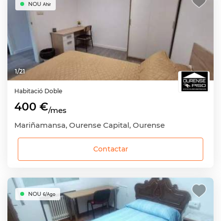
NOU
Ahir
1
/
21
Habitació
Doble
400 €
/mes
Mariñamansa, Ourense Capital, Ourense
Contactar
NOU
6/Ago