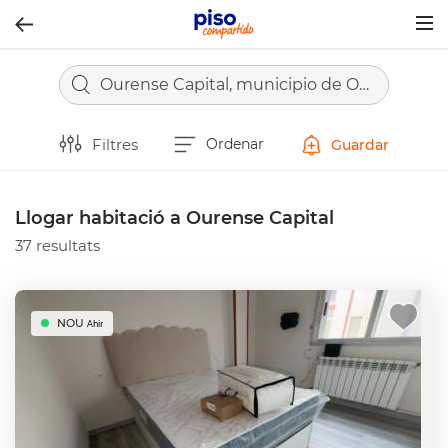
Togg
navig
Ourense Capital, municipio de Ourense
Filtres
Ordenar
Guardar
Llogar habitació a Ourense Capital
37 resultats
NOU
Ahir