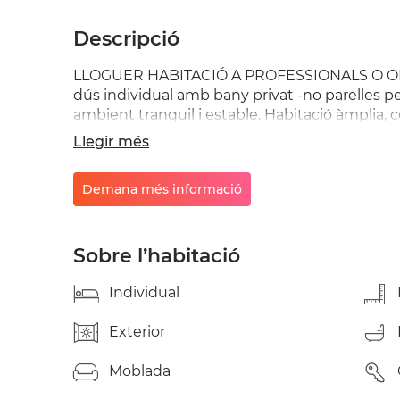
Descripció
LLOGUER HABITACIÓ A PROFESSIONALS O OPO
dús individual amb bany privat -no parelles pe
ambient tranquil i estable. Habitació àmplia, c
moblada, amb clau. Calefacció, presa de TV i
Llegir més
de bany completes i cuina àmplia totalment e
vitroceràmica) i sala comuna. Farmàcia, superm
Demana més informació
despeses apart Es firma contracte de lloguer 
Sobre l’habitació
Individual
Exterior
Moblada