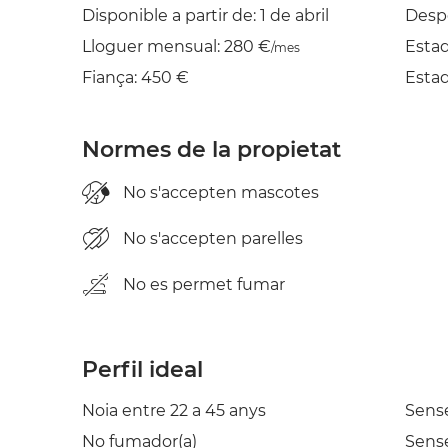
Disponible a partir de: 1 de abril
Desp
Lloguer mensual: 280 €
Esta
/mes
Fiança: 450 €
Esta
Normes de la propietat
No s'accepten mascotes
No s'accepten parelles
No es permet fumar
Perfil ideal
Noia entre 22 a 45 anys
Sens
No fumador(a)
Sense