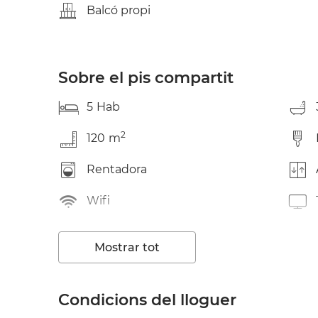
Balcó propi
Sobre el pis compartit
5
Hab
2
120
m
Rentadora
Wifi
Balcó
Mostrar tot
Condicions del lloguer