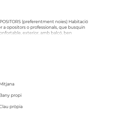
SITORS (preferentment noies) Habitació
r a opositors o professionals, que busquin
onfortable, exterior, amb balcó, ben
 internet wifi. Zones comunes: dues cambres
quipada (nevera, forn, rentadora,
ercat i bus a la porta. Preu 280 eur
i es demana fiança.
Mitjana
Bany propi
Clau pròpia