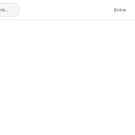
Ourense Capital, municipio de Ourense
Entra