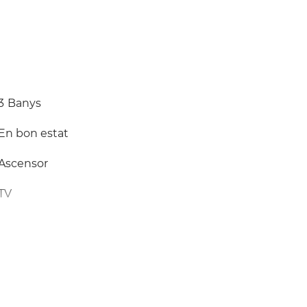
3
Banys
En bon estat
Ascensor
TV