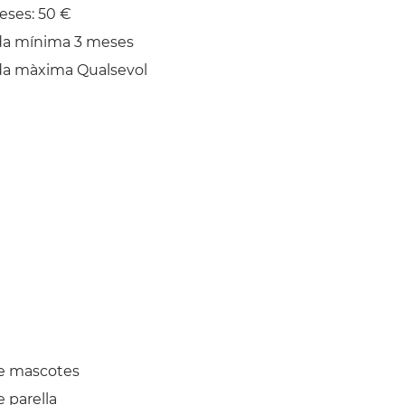
eses: 50 €
da mínima 3 meses
da màxima Qualsevol
e mascotes
 parella