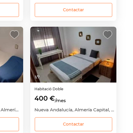
Contactar
1
/
7
Habitació
Doble
400 €
/mes
Plaza de Toros-Santa Rita, Almería Capital, Almería
Nueva Andalucía, Almería Capital, Almería
Contactar