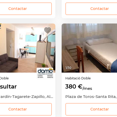
Contactar
Contactar
1
/
10
Doble
Habitació
Doble
sultar
380 €
/mes
Ciudad Jardín-Tagarete-Zapillo, Almería Capital, Almería
Contactar
Contactar