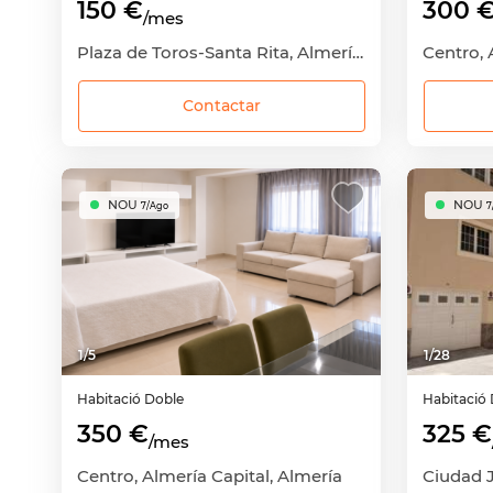
150 €
300 
/mes
Plaza de Toros-Santa Rita, Almería Capital, Almería
Centro, 
Contactar
NOU
NOU
7/Ago
7
1
/
5
1
/
28
Habitació
Doble
Habitació
350 €
325 €
/mes
Centro, Almería Capital, Almería