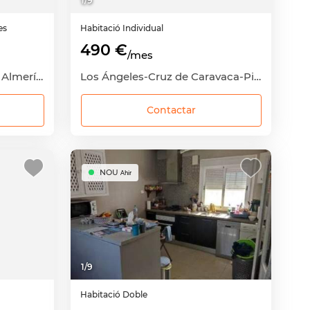
1
/
9
es
Habitació
Individual
490 €
/mes
Plaza de Toros-Santa Rita, Almería Capital, Almería
Los Ángeles-Cruz de Caravaca-Piedras Redondas, Almería Capital, Almería
Contactar
NOU
Ahir
1
/
9
Habitació
Doble