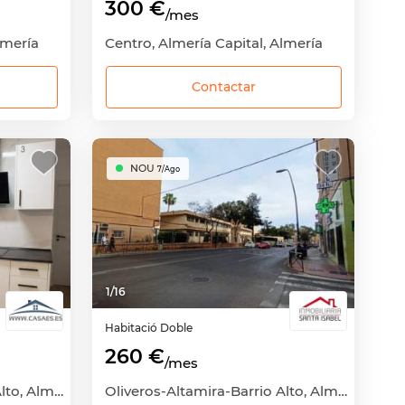
300 €
/mes
lmería
Centro, Almería Capital, Almería
Contactar
NOU
7/Ago
1
/
16
Habitació
Doble
260 €
/mes
Oliveros-Altamira-Barrio Alto, Almería Capital, Almería
Oliveros-Altamira-Barrio Alto, Almería Capital, Almería