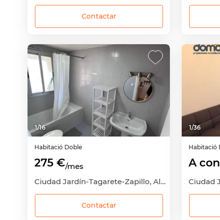
Contactar
1
/
16
1
/
36
Habitació
Doble
Habitació
275 €
A con
/mes
Ciudad Jardín-Tagarete-Zapillo, Almería Capital, Almería
Contactar