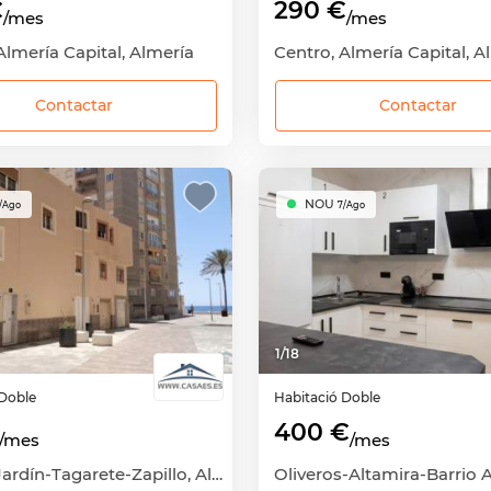
€
290 €
/mes
/mes
Almería Capital, Almería
Centro, Almería Capital, A
Contactar
Contactar
NOU
/Ago
7/Ago
1
/
18
Doble
Habitació
Doble
400 €
/mes
/mes
Ciudad Jardín-Tagarete-Zapillo, Almería Capital, Almería