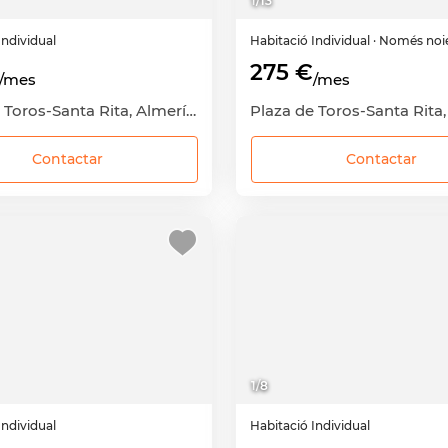
1
/
13
Individual
Habitació
Individual
· Només noi
275 €
/mes
/mes
Plaza de Toros-Santa Rita, Almería Capital, Almería
Contactar
Contactar
1
/
8
Individual
Habitació
Individual