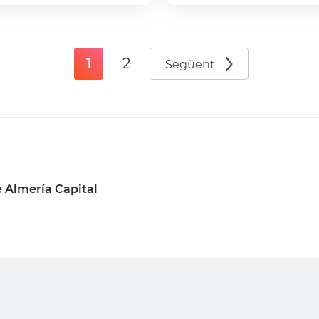
1
2
Següent
 Almería Capital