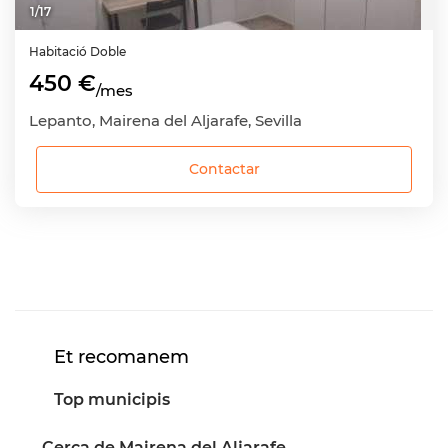
1
/
17
Habitació
Doble
450 €
/mes
Lepanto, Mairena del Aljarafe, Sevilla
Contactar
Et recomanem
Top municipis
Cerca de Mairena del Aljarafe