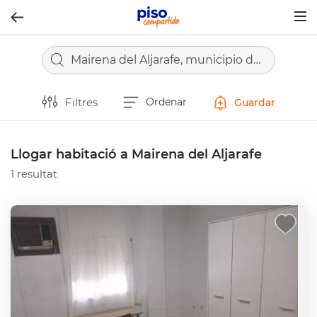
Togg
navig
Mairena del Aljarafe, municipio de Sevilla
Filtres
Ordenar
Guardar
Llogar habitació a Mairena del Aljarafe
1 resultat