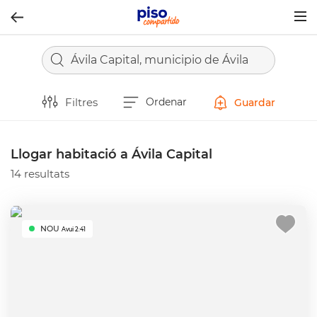
Togg
navig
Ávila Capital, municipio de Ávila
Filtres
Ordenar
Guardar
Llogar habitació a Ávila Capital
14 resultats
NOU
Avui 2:41