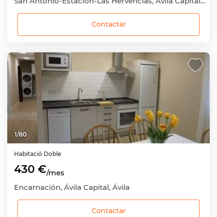
San Antonio-Estación-Las Hervencias, Ávila Capital, Ávila
Contactar
1
/
80
Habitació
Doble
430 €
/mes
Encarnación, Ávila Capital, Ávila
Contactar