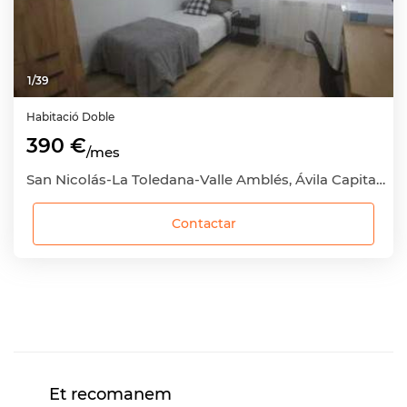
1
/
39
Habitació
Doble
390 €
/mes
San Nicolás-La Toledana-Valle Amblés, Ávila Capital, Ávila
Contactar
Et recomanem