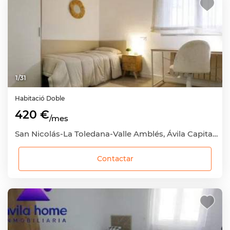
1
/
31
Habitació
Doble
420 €
/mes
San Nicolás-La Toledana-Valle Amblés, Ávila Capital, Ávila
Contactar