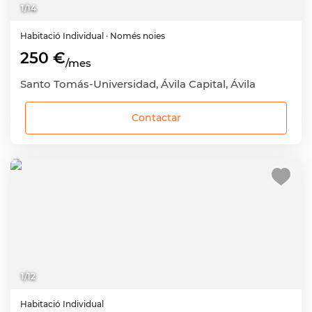
1
/
14
Habitació
Individual
· Només noies
250 €
/mes
Santo Tomás-Universidad, Ávila Capital, Ávila
Contactar
1
/
12
Habitació
Individual