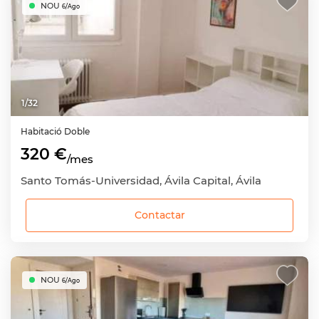
NOU
6/Ago
1
/
32
Habitació
Doble
320 €
/mes
Santo Tomás-Universidad, Ávila Capital, Ávila
Contactar
NOU
6/Ago