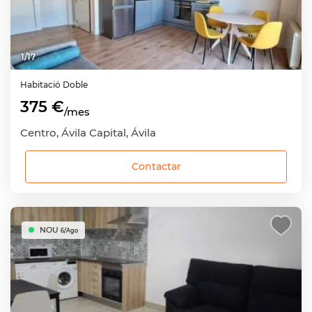
1
/
17
Habitació
Doble
375 €
/mes
Centro, Ávila Capital, Ávila
Contactar
NOU
6/Ago