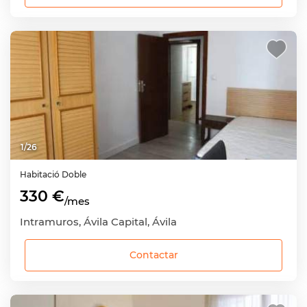
1
/
26
Habitació
Doble
330 €
/mes
Intramuros, Ávila Capital, Ávila
Contactar