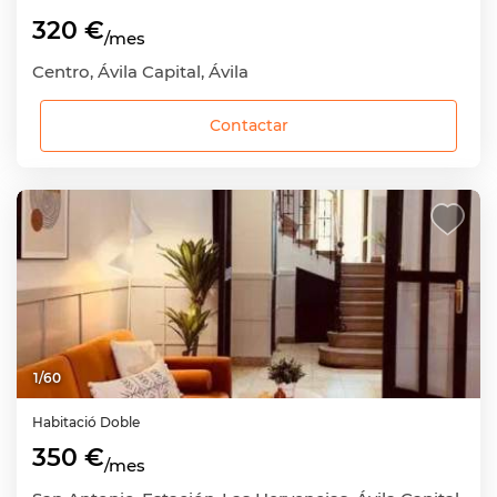
320 €
/mes
Centro, Ávila Capital, Ávila
Contactar
1
/
60
Habitació
Doble
350 €
/mes