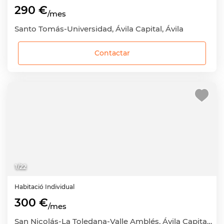
290 €
/mes
Santo Tomás-Universidad, Ávila Capital, Ávila
Contactar
1
/
22
Habitació
Individual
300 €
/mes
San Nicolás-La Toledana-Valle Amblés, Ávila Capital, Ávila