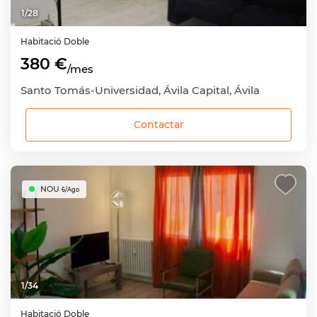
1
/
28
Habitació
Doble
380 €
/mes
Santo Tomás-Universidad, Ávila Capital, Ávila
Contactar
NOU
6/Ago
1
/
34
Habitació
Doble