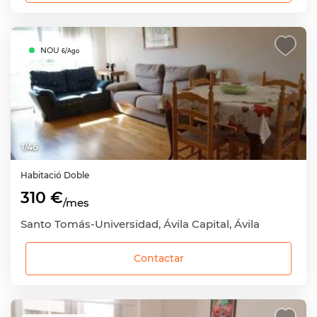
NOU
6/Ago
1
/
46
Habitació
Doble
310 €
/mes
Santo Tomás-Universidad, Ávila Capital, Ávila
Contactar