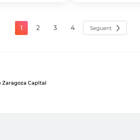
1
2
3
4
Següent
 Zaragoza Capital