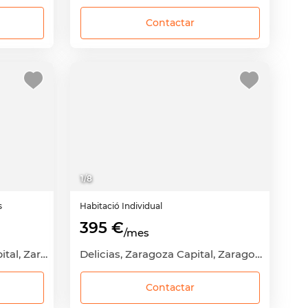
Contactar
1
/
8
s
Habitació
Individual
395 €
/mes
Universidad, Zaragoza Capital, Zaragoza
Delicias, Zaragoza Capital, Zaragoza
Contactar