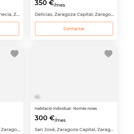
350 €
/mes
Torrero-La Paz-Parque Venecia, Zaragoza Capital, Zaragoza
Delicias, Zaragoza Capital, Zaragoza
Contactar
1
/
4
Habitació
Individual
· Només noies
300 €
/mes
Delicias, Zaragoza Capital, Zaragoza
San José, Zaragoza Capital, Zaragoza