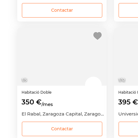
Contactar
1
/
5
1
/
12
Habitació
Doble
Habitació
350 €
395 €
/mes
El Rabal, Zaragoza Capital, Zaragoza
Contactar