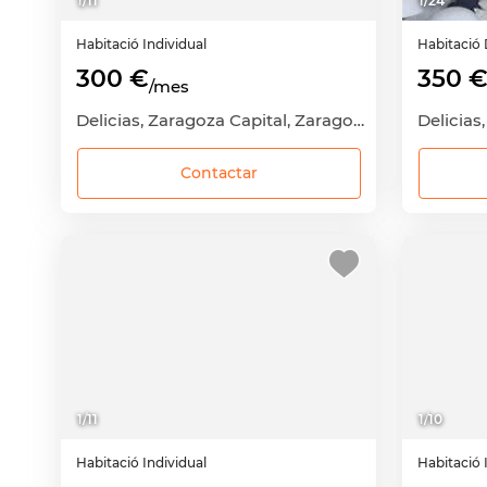
1
/
11
1
/
24
Habitació
Individual
Habitació
300 €
350 
/mes
Delicias, Zaragoza Capital, Zaragoza
Contactar
1
/
11
1
/
10
Habitació
Individual
Habitació