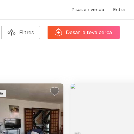
Pisos en venda
Entra
Filtres
Desar la teva cerca
l
hir