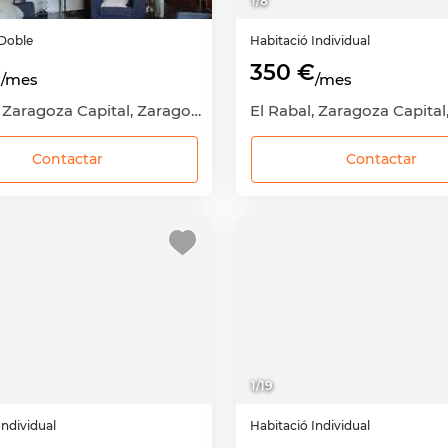
1
/
8
Doble
Habitació
Individual
€
350 €
/mes
/mes
Delicias, Zaragoza Capital, Zaragoza
Contactar
Contactar
1
/
19
Individual
Habitació
Individual