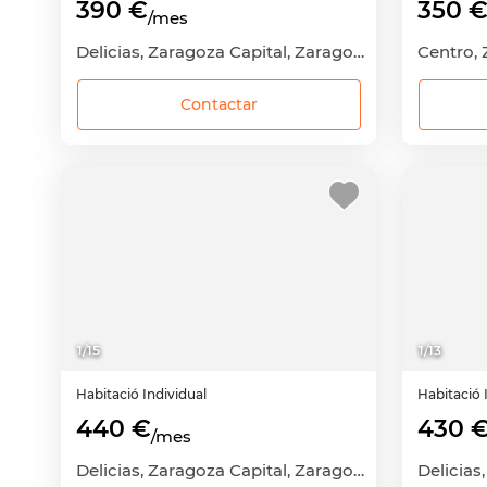
390 €
350 
/mes
Delicias, Zaragoza Capital, Zaragoza
Centro, 
Contactar
1
/
15
1
/
13
Habitació
Individual
Habitació
440 €
430 
/mes
Delicias, Zaragoza Capital, Zaragoza