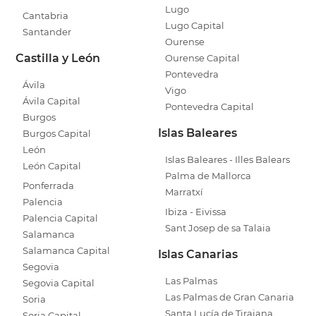
Lugo
Cantabria
Lugo Capital
Santander
Ourense
Castilla y León
Ourense Capital
Pontevedra
Ávila
Vigo
Ávila Capital
Pontevedra Capital
Burgos
Islas Baleares
Burgos Capital
León
Islas Baleares - Illes Balears
León Capital
Palma de Mallorca
Ponferrada
Marratxí
Palencia
Ibiza - Eivissa
Palencia Capital
Sant Josep de sa Talaia
Salamanca
Salamanca Capital
Islas Canarias
Segovia
Las Palmas
Segovia Capital
Las Palmas de Gran Canaria
Soria
Santa Lucía de Tirajana
Soria Capital