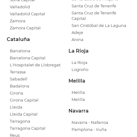
Santa Cruz de Tenerife
Valladolid
Santa Cruz de Tenerife
Valladolid Capital
Capital
Zamora
San Cristóbal de La Laguna
Zamora Capital
Adeje
Cataluña
Arona
La Rioja
Barcelona
Barcelona Capital
La Rioja
L'Hospitalet de Llobregat
Logroño
Terrassa
Sabadell
Melilla
Badalona
Melilla
Girona
Melilla
Girona Capital
Lleida
Navarra
Lleida Capital
Tarragona
Navarra - Nafarroa
Tarragona Capital
Pamplona - Iruña
Reus