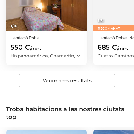
1
/
31
1
/
10
RECOMANAT
Habitació
Doble
Habitació
Doble
· N
550 €
685 €
/mes
/mes
Hispanoamérica, Chamartín, Madrid Capital, Madrid
Veure més resultats
Troba habitacions a les nostres ciutats
top