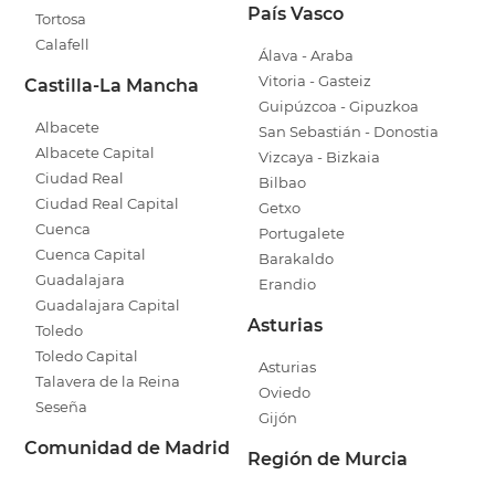
País Vasco
Tortosa
Calafell
Álava - Araba
Vitoria - Gasteiz
Castilla-La Mancha
Guipúzcoa - Gipuzkoa
Albacete
San Sebastián - Donostia
Albacete Capital
Vizcaya - Bizkaia
Ciudad Real
Bilbao
Ciudad Real Capital
Getxo
Cuenca
Portugalete
Cuenca Capital
Barakaldo
Guadalajara
Erandio
Guadalajara Capital
Asturias
Toledo
Toledo Capital
Asturias
Talavera de la Reina
Oviedo
Seseña
Gijón
Comunidad de Madrid
Región de Murcia