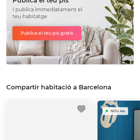
Publica el teu pis
I publica immediatament el
teu habitatge
Publica el teu pis gratis
Compartir habitació a Barcelona
NOU
Ahir