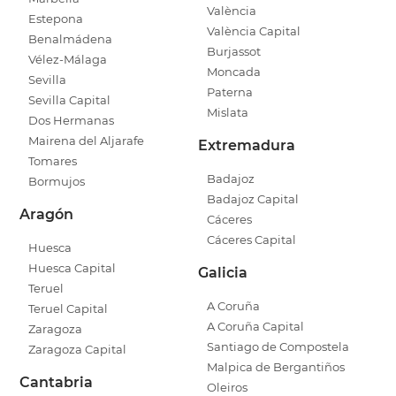
València
Estepona
València Capital
Benalmádena
Burjassot
Vélez-Málaga
Moncada
Sevilla
Paterna
Sevilla Capital
Mislata
Dos Hermanas
Mairena del Aljarafe
Extremadura
Tomares
Badajoz
Bormujos
Badajoz Capital
Aragón
Cáceres
Cáceres Capital
Huesca
Huesca Capital
Galicia
Teruel
A Coruña
Teruel Capital
A Coruña Capital
Zaragoza
Santiago de Compostela
Zaragoza Capital
Malpica de Bergantiños
Cantabria
Oleiros