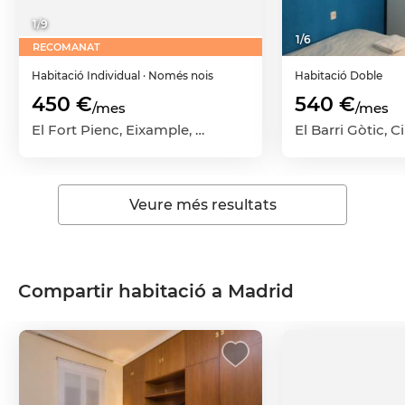
1
/
9
1
/
6
RECOMANAT
Habitació
Individual
· Només nois
Habitació
Doble
450 €
540 €
/mes
/mes
El Fort Pienc, Eixample, Barcelona Capital, Barcelona
Veure més resultats
Compartir habitació a Madrid