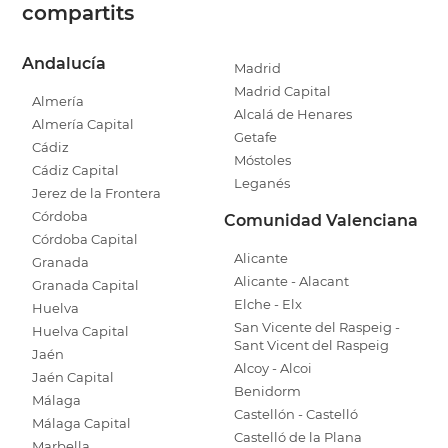
compartits
Andalucía
Madrid
Madrid Capital
Almería
Alcalá de Henares
Almería Capital
Getafe
Cádiz
Móstoles
Cádiz Capital
Leganés
Jerez de la Frontera
Córdoba
Comunidad Valenciana
Córdoba Capital
Alicante
Granada
Alicante - Alacant
Granada Capital
Elche - Elx
Huelva
San Vicente del Raspeig -
Huelva Capital
Sant Vicent del Raspeig
Jaén
Alcoy - Alcoi
Jaén Capital
Benidorm
Málaga
Castellón - Castelló
Málaga Capital
Castelló de la Plana
Marbella