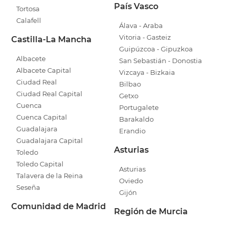
País Vasco
Tortosa
Calafell
Álava - Araba
Vitoria - Gasteiz
Castilla-La Mancha
Guipúzcoa - Gipuzkoa
Albacete
San Sebastián - Donostia
Albacete Capital
Vizcaya - Bizkaia
Ciudad Real
Bilbao
Ciudad Real Capital
Getxo
Cuenca
Portugalete
Cuenca Capital
Barakaldo
Guadalajara
Erandio
Guadalajara Capital
Asturias
Toledo
Toledo Capital
Asturias
Talavera de la Reina
Oviedo
Seseña
Gijón
Comunidad de Madrid
Región de Murcia