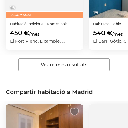
1
/
9
1
/
6
RECOMANAT
Habitació
Individual
· Només nois
Habitació
Doble
450 €
540 €
/mes
/mes
El Fort Pienc, Eixample, Barcelona Capital, Barcelona
Veure més resultats
Compartir habitació a Madrid