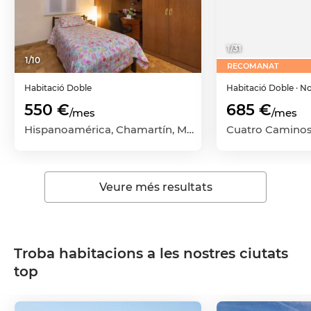
1
/
31
1
/
10
RECOMANAT
Habitació
Doble
Habitació
Doble
· N
550 €
685 €
/mes
/mes
Hispanoamérica, Chamartín, Madrid Capital, Madrid
Veure més resultats
Troba habitacions a les nostres ciutats
top