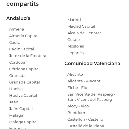
compartits
Andalucía
Madrid
Madrid Capital
Almería
Alcalá de Henares
Almería Capital
Getafe
Cádiz
Móstoles
Cádiz Capital
Leganés
Jerez de la Frontera
Córdoba
Comunidad Valenciana
Córdoba Capital
Alicante
Granada
Alicante - Alacant
Granada Capital
Elche - Elx
Huelva
San Vicente del Raspeig -
Huelva Capital
Sant Vicent del Raspeig
Jaén
Alcoy - Alcoi
Jaén Capital
Benidorm
Málaga
Castellón - Castelló
Málaga Capital
Castelló de la Plana
Marbella