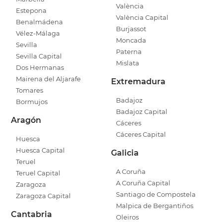
València
Estepona
València Capital
Benalmádena
Burjassot
Vélez-Málaga
Moncada
Sevilla
Paterna
Sevilla Capital
Mislata
Dos Hermanas
Mairena del Aljarafe
Extremadura
Tomares
Badajoz
Bormujos
Badajoz Capital
Aragón
Cáceres
Cáceres Capital
Huesca
Huesca Capital
Galicia
Teruel
A Coruña
Teruel Capital
A Coruña Capital
Zaragoza
Santiago de Compostela
Zaragoza Capital
Malpica de Bergantiños
Cantabria
Oleiros