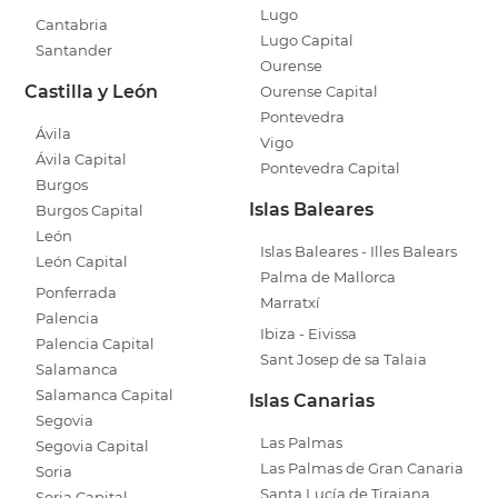
Lugo
Cantabria
Lugo Capital
Santander
Ourense
Castilla y León
Ourense Capital
Pontevedra
Ávila
Vigo
Ávila Capital
Pontevedra Capital
Burgos
Islas Baleares
Burgos Capital
León
Islas Baleares - Illes Balears
León Capital
Palma de Mallorca
Ponferrada
Marratxí
Palencia
Ibiza - Eivissa
Palencia Capital
Sant Josep de sa Talaia
Salamanca
Salamanca Capital
Islas Canarias
Segovia
Las Palmas
Segovia Capital
Las Palmas de Gran Canaria
Soria
Santa Lucía de Tirajana
Soria Capital