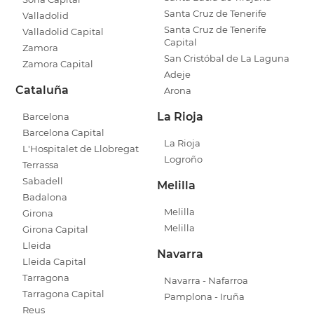
Santa Cruz de Tenerife
Valladolid
Santa Cruz de Tenerife
Valladolid Capital
Capital
Zamora
San Cristóbal de La Laguna
Zamora Capital
Adeje
Cataluña
Arona
La Rioja
Barcelona
Barcelona Capital
La Rioja
L'Hospitalet de Llobregat
Logroño
Terrassa
Sabadell
Melilla
Badalona
Melilla
Girona
Melilla
Girona Capital
Lleida
Navarra
Lleida Capital
Tarragona
Navarra - Nafarroa
Tarragona Capital
Pamplona - Iruña
Reus