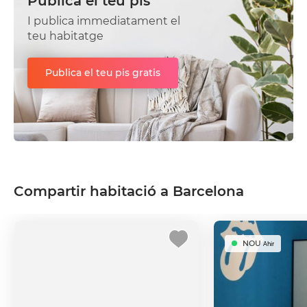
Publica el teu pis
I publica immediatament el
teu habitatge
Publica el teu pis gratis
Compartir habitació a Barcelona
NOU
Ahir