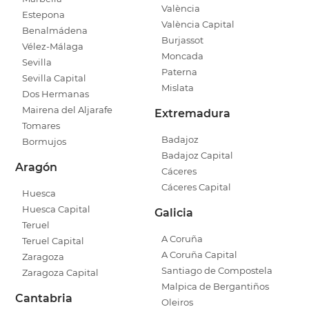
València
Estepona
València Capital
Benalmádena
Burjassot
Vélez-Málaga
Moncada
Sevilla
Paterna
Sevilla Capital
Mislata
Dos Hermanas
Mairena del Aljarafe
Extremadura
Tomares
Badajoz
Bormujos
Badajoz Capital
Aragón
Cáceres
Cáceres Capital
Huesca
Huesca Capital
Galicia
Teruel
A Coruña
Teruel Capital
A Coruña Capital
Zaragoza
Santiago de Compostela
Zaragoza Capital
Malpica de Bergantiños
Cantabria
Oleiros