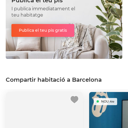
Publica el teu pis
I publica immediatament el
teu habitatge
Publica el teu pis gratis
Compartir habitació a Barcelona
NOU
Ahir