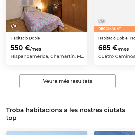
1
/
31
1
/
10
RECOMANAT
Habitació
Doble
Habitació
Doble
· N
550 €
685 €
/mes
/mes
Hispanoamérica, Chamartín, Madrid Capital, Madrid
Veure més resultats
Troba habitacions a les nostres ciutats
top