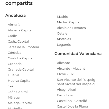
compartits
Andalucía
Madrid
Madrid Capital
Almería
Alcalá de Henares
Almería Capital
Getafe
Cádiz
Móstoles
Cádiz Capital
Leganés
Jerez de la Frontera
Córdoba
Comunidad Valenciana
Córdoba Capital
Alicante
Granada
Alicante - Alacant
Granada Capital
Elche - Elx
Huelva
San Vicente del Raspeig -
Huelva Capital
Sant Vicent del Raspeig
Jaén
Alcoy - Alcoi
Jaén Capital
Benidorm
Málaga
Castellón - Castelló
Málaga Capital
Castelló de la Plana
Marbella