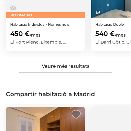
1
/
9
1
/
6
RECOMANAT
Habitació
Individual
· Només nois
Habitació
Doble
450 €
540 €
/mes
/mes
El Fort Pienc, Eixample, Barcelona Capital, Barcelona
Veure més resultats
Compartir habitació a Madrid