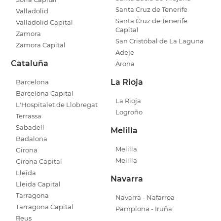
Santa Cruz de Tenerife
Valladolid
Santa Cruz de Tenerife
Valladolid Capital
Capital
Zamora
San Cristóbal de La Laguna
Zamora Capital
Adeje
Cataluña
Arona
La Rioja
Barcelona
Barcelona Capital
La Rioja
L'Hospitalet de Llobregat
Logroño
Terrassa
Sabadell
Melilla
Badalona
Melilla
Girona
Melilla
Girona Capital
Lleida
Navarra
Lleida Capital
Tarragona
Navarra - Nafarroa
Tarragona Capital
Pamplona - Iruña
Reus