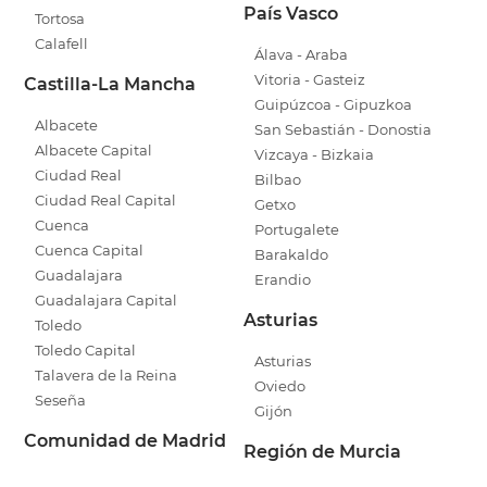
País Vasco
Tortosa
Calafell
Álava - Araba
Vitoria - Gasteiz
Castilla-La Mancha
Guipúzcoa - Gipuzkoa
Albacete
San Sebastián - Donostia
Albacete Capital
Vizcaya - Bizkaia
Ciudad Real
Bilbao
Ciudad Real Capital
Getxo
Cuenca
Portugalete
Cuenca Capital
Barakaldo
Guadalajara
Erandio
Guadalajara Capital
Asturias
Toledo
Toledo Capital
Asturias
Talavera de la Reina
Oviedo
Seseña
Gijón
Comunidad de Madrid
Región de Murcia