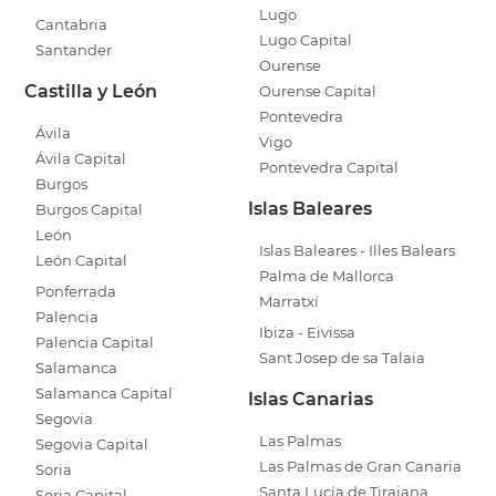
Lugo
Cantabria
Lugo Capital
Santander
Ourense
Castilla y León
Ourense Capital
Pontevedra
Ávila
Vigo
Ávila Capital
Pontevedra Capital
Burgos
Islas Baleares
Burgos Capital
León
Islas Baleares - Illes Balears
León Capital
Palma de Mallorca
Ponferrada
Marratxí
Palencia
Ibiza - Eivissa
Palencia Capital
Sant Josep de sa Talaia
Salamanca
Salamanca Capital
Islas Canarias
Segovia
Las Palmas
Segovia Capital
Las Palmas de Gran Canaria
Soria
Santa Lucía de Tirajana
Soria Capital