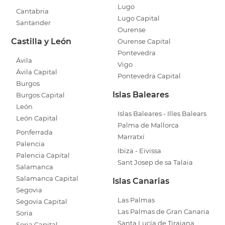
Lugo
Cantabria
Lugo Capital
Santander
Ourense
Castilla y León
Ourense Capital
Pontevedra
Ávila
Vigo
Ávila Capital
Pontevedra Capital
Burgos
Islas Baleares
Burgos Capital
León
Islas Baleares - Illes Balears
León Capital
Palma de Mallorca
Ponferrada
Marratxí
Palencia
Ibiza - Eivissa
Palencia Capital
Sant Josep de sa Talaia
Salamanca
Salamanca Capital
Islas Canarias
Segovia
Las Palmas
Segovia Capital
Las Palmas de Gran Canaria
Soria
Santa Lucía de Tirajana
Soria Capital