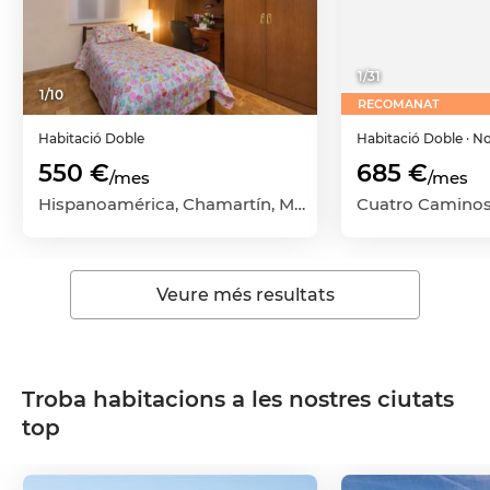
1
/
31
1
/
10
RECOMANAT
Habitació
Doble
Habitació
Doble
· N
550 €
685 €
/mes
/mes
Hispanoamérica, Chamartín, Madrid Capital, Madrid
Veure més resultats
Troba habitacions a les nostres ciutats
top