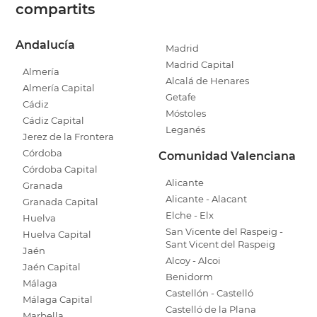
compartits
Andalucía
Madrid
Madrid Capital
Almería
Alcalá de Henares
Almería Capital
Getafe
Cádiz
Móstoles
Cádiz Capital
Leganés
Jerez de la Frontera
Córdoba
Comunidad Valenciana
Córdoba Capital
Alicante
Granada
Alicante - Alacant
Granada Capital
Elche - Elx
Huelva
San Vicente del Raspeig -
Huelva Capital
Sant Vicent del Raspeig
Jaén
Alcoy - Alcoi
Jaén Capital
Benidorm
Málaga
Castellón - Castelló
Málaga Capital
Castelló de la Plana
Marbella