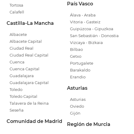
País Vasco
Tortosa
Calafell
Álava - Araba
Vitoria - Gasteiz
Castilla-La Mancha
Guipúzcoa - Gipuzkoa
Albacete
San Sebastián - Donostia
Albacete Capital
Vizcaya - Bizkaia
Ciudad Real
Bilbao
Ciudad Real Capital
Getxo
Cuenca
Portugalete
Cuenca Capital
Barakaldo
Guadalajara
Erandio
Guadalajara Capital
Asturias
Toledo
Toledo Capital
Asturias
Talavera de la Reina
Oviedo
Seseña
Gijón
Comunidad de Madrid
Región de Murcia