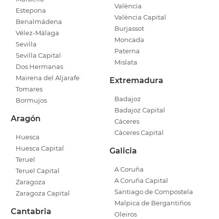
València
Estepona
València Capital
Benalmádena
Burjassot
Vélez-Málaga
Moncada
Sevilla
Paterna
Sevilla Capital
Mislata
Dos Hermanas
Mairena del Aljarafe
Extremadura
Tomares
Badajoz
Bormujos
Badajoz Capital
Aragón
Cáceres
Cáceres Capital
Huesca
Huesca Capital
Galicia
Teruel
A Coruña
Teruel Capital
A Coruña Capital
Zaragoza
Santiago de Compostela
Zaragoza Capital
Malpica de Bergantiños
Cantabria
Oleiros