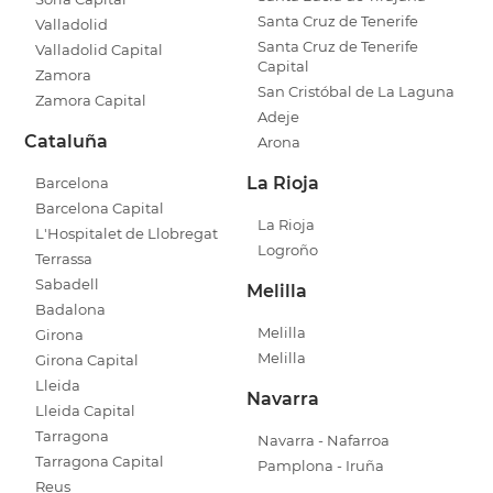
Santa Cruz de Tenerife
Valladolid
Santa Cruz de Tenerife
Valladolid Capital
Capital
Zamora
San Cristóbal de La Laguna
Zamora Capital
Adeje
Cataluña
Arona
La Rioja
Barcelona
Barcelona Capital
La Rioja
L'Hospitalet de Llobregat
Logroño
Terrassa
Sabadell
Melilla
Badalona
Melilla
Girona
Melilla
Girona Capital
Lleida
Navarra
Lleida Capital
Tarragona
Navarra - Nafarroa
Tarragona Capital
Pamplona - Iruña
Reus