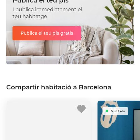
Publica el teu pis
I publica immediatament el
teu habitatge
Publica el teu pis gratis
Compartir habitació a Barcelona
NOU
Ahir