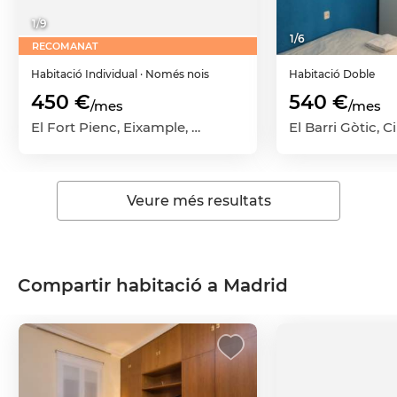
1
/
9
1
/
6
RECOMANAT
Habitació
Individual
· Només nois
Habitació
Doble
450 €
540 €
/mes
/mes
El Fort Pienc, Eixample, Barcelona Capital, Barcelona
Veure més resultats
Compartir habitació a Madrid