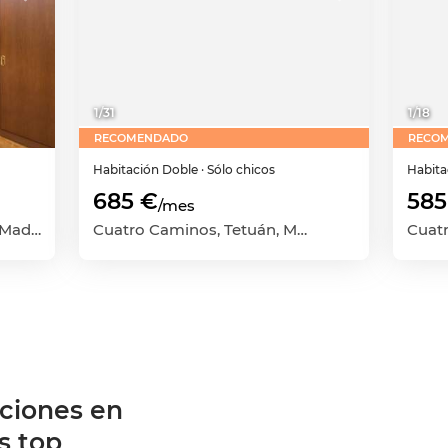
1
/
31
1
/
18
RECOMENDADO
RECO
Habitación
Doble
· Sólo chicos
Habit
685 €
585
/mes
Hispanoamérica, Chamartín, Madrid Capital, Madrid
Cuatro Caminos, Tetuán, Madrid Capital, Madrid
ciones en
s top