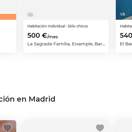
1
/
8
1
/
6
Habitación
Individual
· Sólo chicos
Habit
500 €
540
/mes
La Sagrada Família, Eixample, Barcelona Capital, Barcelona
ción en Madrid