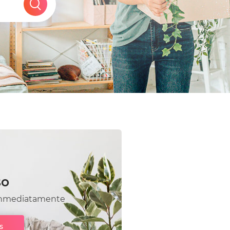
so
a inmediatamente
s