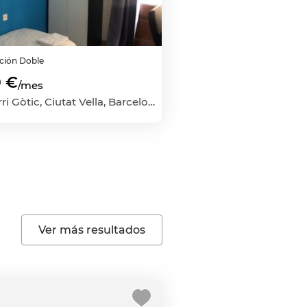
ación
Doble
 €
/mes
El Barri Gòtic, Ciutat Vella, Barcelona Capital, Barcelona
Ver más resultados