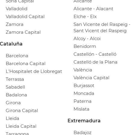
Soria Capital
Alicante
Valladolid
Alicante - Alacant
Valladolid Capital
Elche - Elx
Zamora
San Vicente del Raspeig -
Sant Vicent del Raspeig
Zamora Capital
Alcoy - Alcoi
Cataluña
Benidorm
Castellón - Castelló
Barcelona
Castelló de la Plana
Barcelona Capital
València
L'Hospitalet de Llobregat
València Capital
Terrassa
Burjassot
Sabadell
Moncada
Badalona
Paterna
Girona
Mislata
Girona Capital
Lleida
Extremadura
Lleida Capital
Badajoz
Tarragona