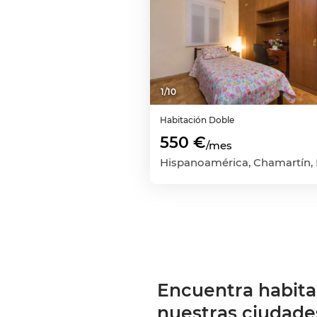
1
/
10
Habitación
Doble
550 €
/mes
Encuentra habita
nuestras ciudade