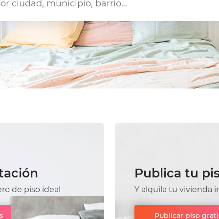
tación
Publica tu pi
o de piso ideal
Y alquila tu viviend
s
Publicar piso grati