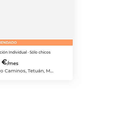
MENDADO
ación
Individual
· Sólo chicos
 €
/mes
Cuatro Caminos, Tetuán, Madrid Capital, Madrid