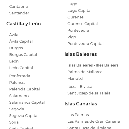
Lugo
Cantabria
Lugo Capital
Santander
Ourense
Castilla y León
Ourense Capital
Pontevedra
Ávila
Vigo
Ávila Capital
Pontevedra Capital
Burgos
Islas Baleares
Burgos Capital
León
Islas Baleares - Illes Balears
León Capital
Palma de Mallorca
Ponferrada
Marratxí
Palencia
Ibiza - Eivissa
Palencia Capital
Sant Josep de sa Talaia
Salamanca
Salamanca Capital
Islas Canarias
Segovia
Las Palmas
Segovia Capital
Las Palmas de Gran Canaria
Soria
Santa Lucía de Tirajana
Soria Capital