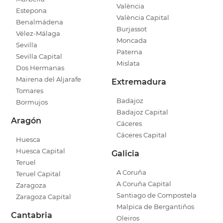
València
Estepona
València Capital
Benalmádena
Burjassot
Vélez-Málaga
Moncada
Sevilla
Paterna
Sevilla Capital
Mislata
Dos Hermanas
Mairena del Aljarafe
Extremadura
Tomares
Badajoz
Bormujos
Badajoz Capital
Aragón
Cáceres
Cáceres Capital
Huesca
Huesca Capital
Galicia
Teruel
A Coruña
Teruel Capital
A Coruña Capital
Zaragoza
Santiago de Compostela
Zaragoza Capital
Malpica de Bergantiños
Cantabria
Oleiros