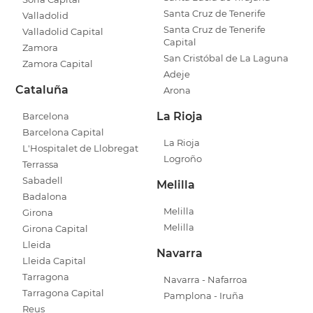
Santa Cruz de Tenerife
Valladolid
Santa Cruz de Tenerife
Valladolid Capital
Capital
Zamora
San Cristóbal de La Laguna
Zamora Capital
Adeje
Cataluña
Arona
La Rioja
Barcelona
Barcelona Capital
La Rioja
L'Hospitalet de Llobregat
Logroño
Terrassa
Sabadell
Melilla
Badalona
Melilla
Girona
Melilla
Girona Capital
Lleida
Navarra
Lleida Capital
Tarragona
Navarra - Nafarroa
Tarragona Capital
Pamplona - Iruña
Reus