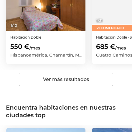
1
/
31
1
/
10
RECOMENDADO
Habitación
Doble
Habitación
Doble
· 
550 €
685 €
/mes
/mes
Hispanoamérica, Chamartín, Madrid Capital, Madrid
Ver más resultados
Encuentra habitaciones en nuestras
ciudades top