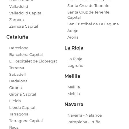
Santa Cruz de Tenerife
Valladolid
Santa Cruz de Tenerife
Valladolid Capital
Capital
Zamora
San Cristóbal de La Laguna
Zamora Capital
Adeje
Cataluña
Arona
La Rioja
Barcelona
Barcelona Capital
La Rioja
L'Hospitalet de Llobregat
Logroño
Terrassa
Sabadell
Melilla
Badalona
Melilla
Girona
Melilla
Girona Capital
Lleida
Navarra
Lleida Capital
Tarragona
Navarra - Nafarroa
Tarragona Capital
Pamplona - Iruña
Reus