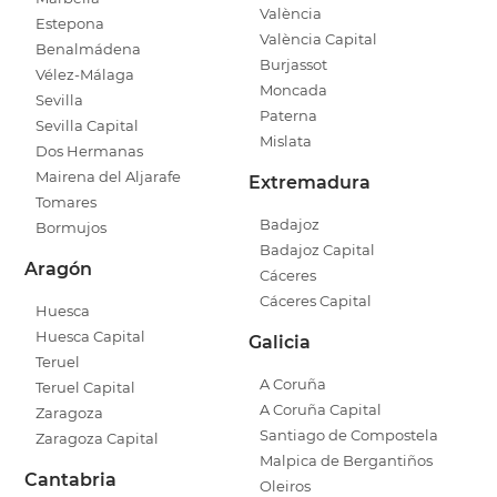
València
Estepona
València Capital
Benalmádena
Burjassot
Vélez-Málaga
Moncada
Sevilla
Paterna
Sevilla Capital
Mislata
Dos Hermanas
Mairena del Aljarafe
Extremadura
Tomares
Badajoz
Bormujos
Badajoz Capital
Aragón
Cáceres
Cáceres Capital
Huesca
Huesca Capital
Galicia
Teruel
A Coruña
Teruel Capital
A Coruña Capital
Zaragoza
Santiago de Compostela
Zaragoza Capital
Malpica de Bergantiños
Cantabria
Oleiros