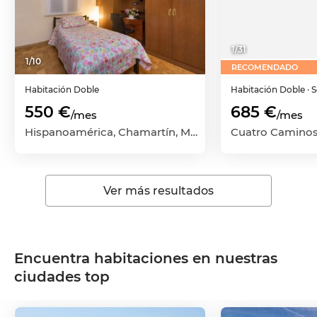
1
/
31
1
/
10
RECOMENDADO
Habitación
Doble
Habitación
Doble
· 
550 €
685 €
/mes
/mes
Hispanoamérica, Chamartín, Madrid Capital, Madrid
Ver más resultados
Encuentra habitaciones en nuestras
ciudades top