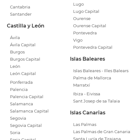
Lugo
Cantabria
Lugo Capital
Santander
Ourense
Castilla y León
Ourense Capital
Pontevedra
Ávila
Vigo
Ávila Capital
Pontevedra Capital
Burgos
Islas Baleares
Burgos Capital
León
Islas Baleares - Illes Balears
León Capital
Palma de Mallorca
Ponferrada
Marratxí
Palencia
Ibiza - Eivissa
Palencia Capital
Sant Josep de sa Talaia
Salamanca
Salamanca Capital
Islas Canarias
Segovia
Las Palmas
Segovia Capital
Las Palmas de Gran Canaria
Soria
Santa Lucía de Tirajana
Soria Capital