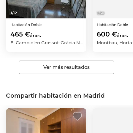
1
/
12
1
/
30
Habitación
Doble
Habitación
Doble
465 €
600 €
/mes
/mes
El Camp d'en Grassot-Gràcia Nova, Gràcia, Barcelona Capital, Barcelona
Ver más resultados
Compartir habitación en Madrid