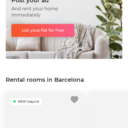
Post your ad
And rent your home
immediately
List yous flat for free
Rental rooms in Barcelona
NEW
Today 5:33