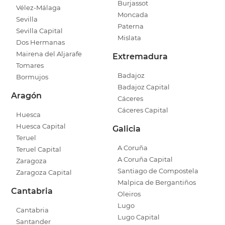
Burjassot
Vélez-Málaga
Moncada
Sevilla
Paterna
Sevilla Capital
Mislata
Dos Hermanas
Mairena del Aljarafe
Extremadura
Tomares
Badajoz
Bormujos
Badajoz Capital
Aragón
Cáceres
Cáceres Capital
Huesca
Huesca Capital
Galicia
Teruel
A Coruña
Teruel Capital
A Coruña Capital
Zaragoza
Santiago de Compostela
Zaragoza Capital
Malpica de Bergantiños
Cantabria
Oleiros
Lugo
Cantabria
Lugo Capital
Santander