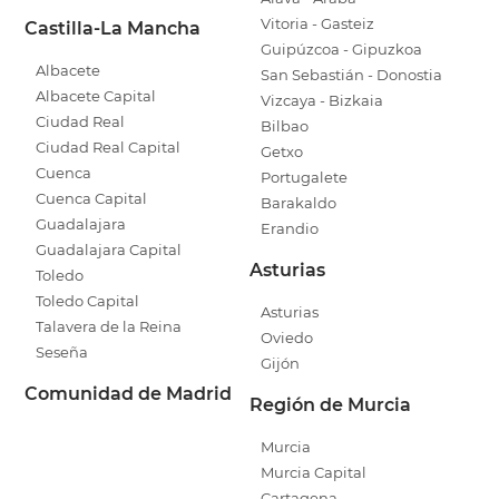
Vitoria - Gasteiz
Castilla-La Mancha
Guipúzcoa - Gipuzkoa
Albacete
San Sebastián - Donostia
Albacete Capital
Vizcaya - Bizkaia
Ciudad Real
Bilbao
Ciudad Real Capital
Getxo
Cuenca
Portugalete
Cuenca Capital
Barakaldo
Guadalajara
Erandio
Guadalajara Capital
Asturias
Toledo
Toledo Capital
Asturias
Talavera de la Reina
Oviedo
Seseña
Gijón
Comunidad de Madrid
Región de Murcia
Murcia
Murcia Capital
Cartagena