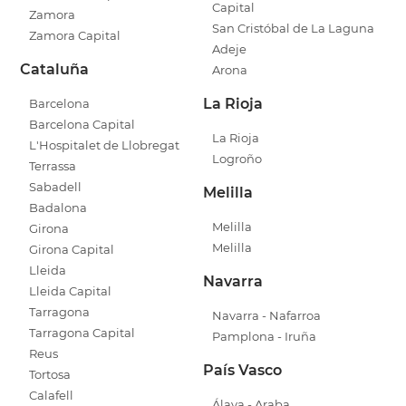
Capital
Zamora
San Cristóbal de La Laguna
Zamora Capital
Adeje
Cataluña
Arona
La Rioja
Barcelona
Barcelona Capital
La Rioja
L'Hospitalet de Llobregat
Logroño
Terrassa
Sabadell
Melilla
Badalona
Melilla
Girona
Melilla
Girona Capital
Lleida
Navarra
Lleida Capital
Tarragona
Navarra - Nafarroa
Tarragona Capital
Pamplona - Iruña
Reus
País Vasco
Tortosa
Calafell
Álava - Araba