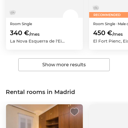
1
/
9
1
/
7
RECOMMENDED
Room
Single
Room
Single
· Male 
340 €
450 €
/mes
/mes
La Nova Esquerra de l'Eixample, Eixample, Barcelona Capital, Barcelona
Show more results
Rental rooms in Madrid