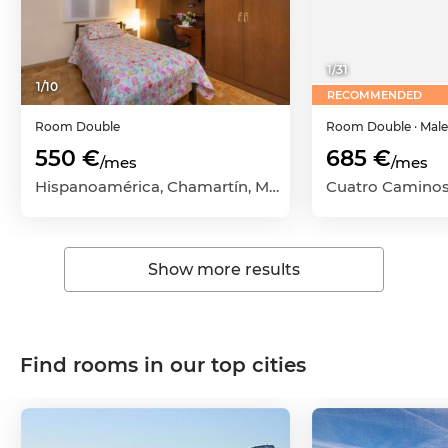
1
/
31
1
/
10
RECOMMENDED
Room
Double
Room
Double
· Mal
550 €
685 €
/mes
/mes
Hispanoamérica, Chamartín, Madrid Capital, Madrid
Show more results
Find rooms in our top cities