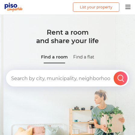
List your property
Togg
navig
Rent a room
and share your life
Find a room
Find a flat