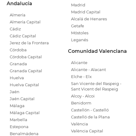
Andalucía
Madrid
Madrid Capital
Almería
Alcalá de Henares
Almería Capital
Getafe
Cádiz
Móstoles
Cádiz Capital
Leganés
Jerez de la Frontera
Córdoba
Comunidad Valenciana
Córdoba Capital
Alicante
Granada
Alicante - Alacant
Granada Capital
Elche - Elx
Huelva
San Vicente del Raspeig -
Huelva Capital
Sant Vicent del Raspeig
Jaén
Alcoy - Alcoi
Jaén Capital
Benidorm
Málaga
Castellón - Castelló
Málaga Capital
Castelló de la Plana
Marbella
València
Estepona
València Capital
Benalmádena