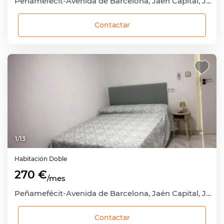
Peñamefécit-Avenida de Barcelona, Jaén Capital, Jaén
Contactar
1
/
13
Habitación
Doble
270 €
/mes
Peñamefécit-Avenida de Barcelona, Jaén Capital, Jaén
Contactar