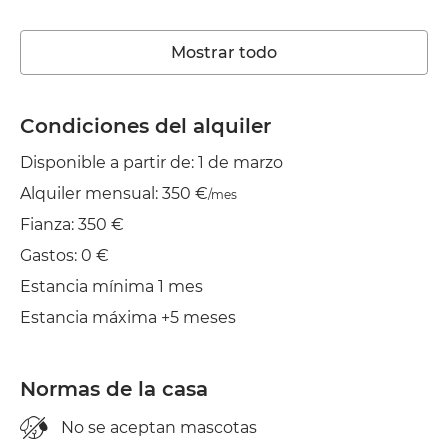
Lavadora
Mostrar todo
Ascensor
Piscina Comunitaria
Condiciones del alquiler
Disponible a partir de: 1 de marzo
Wifi
Alquiler mensual: 350 €
/mes
TV
Fianza: 350 €
Jardín/Terraza
Gastos: 0 €
Estancia mínima 1 mes
Balcón
Estancia máxima +5 meses
Tendedero
Plancha
Normas de la casa
Aire acond.
No se aceptan mascotas