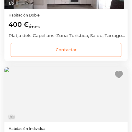
1
/
6
Habitación
Doble
400 €
/mes
Platja dels Capellans-Zona Turística, Salou, Tarragona
Contactar
1
/
11
Habitación
Individual